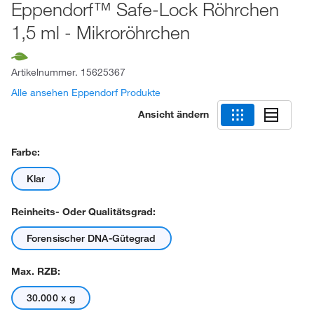
Eppendorf™ Safe-Lock Röhrchen
1,5 ml - Mikroröhrchen
Artikelnummer.
15625367
Alle ansehen Eppendorf Produkte
Ansicht ändern
Farbe:
Klar
Reinheits- Oder Qualitätsgrad:
Forensischer DNA-Gütegrad
Max. RZB:
30.000 x g