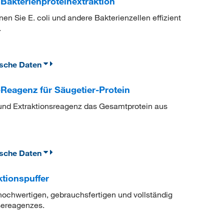
akterienproteinextraktion
n Sie E. coli und andere Bakterienzellen effizient
.
ische Daten
Reagenz für Säugetier-Protein
- und Extraktionsreagenz das Gesamtprotein aus
ische Daten
tionspuffer
r hochwertigen, gebrauchsfertigen und vollständig
ysereagenzes.