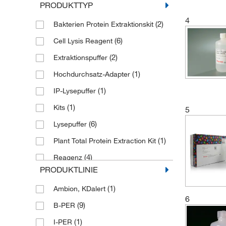
PRODUKTTYP
4
(2)
Bakterien Protein Extraktionskit
(6)
Cell Lysis Reagent
(2)
Extraktionspuffer
(1)
Hochdurchsatz-Adapter
(1)
IP-Lysepuffer
(1)
Kits
5
(6)
Lysepuffer
(1)
Plant Total Protein Extraction Kit
(4)
Reagenz
PRODUKTLINIE
Reagenz für die Extraktion
(6)
bakterieller Proteine
(1)
Ambion, KDalert
6
(22)
Reagenz für die Zelllyse
(9)
B-PER
Reagenz für neuronale
(1)
I-PER