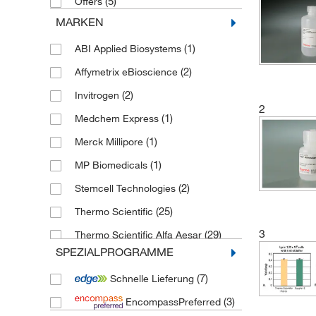
(5)
Offers
MARKEN
(1)
ABI Applied Biosystems
(2)
Affymetrix eBioscience
(2)
Invitrogen
2
(1)
Medchem Express
(1)
Merck Millipore
(1)
MP Biomedicals
(2)
Stemcell Technologies
(25)
Thermo Scientific
3
(29)
Thermo Scientific Alfa Aesar
SPEZIALPROGRAMME
(7)
Schnelle Lieferung
(3)
EncompassPreferred