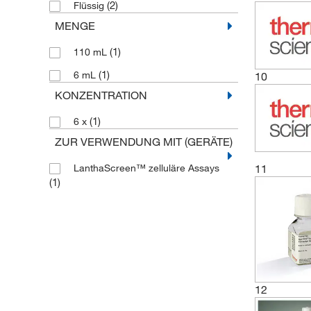
(2)
Flüssig
MENGE
(1)
110 mL
(1)
6 mL
10
KONZENTRATION
(1)
6 x
ZUR VERWENDUNG MIT (GERÄTE)
11
LanthaScreen™ zelluläre Assays
(1)
12