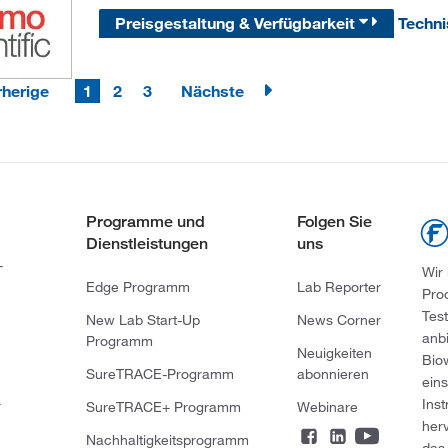
Preisgestaltung & Verfügbarkeit
Techn
rherige
1
2
3
Nächste
Programme und
Folgen Sie
Dienstleistungen
uns
-
Wir
Edge Programm
Lab Reporter
Pro
Tes
New Lab Start-Up
News Corner
anb
Programm
Neuigkeiten
Bio
SureTRACE-Programm
abonnieren
ein
Ins
r
SureTRACE+ Programm
Webinare
her
Nachhaltigkeitsprogramm
das 