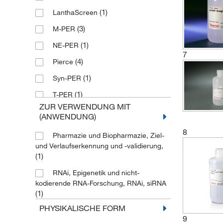
(1)
Proteinextraktion
(1)
LanthaScreen
Reagenz zur Extraktion von
(3)
M-PER
(3)
Hefeproteinen
(1)
NE-PER
(3)
Reagenz zur Proteinextraktion
7
(4)
Pierce
Reagenz zur Proteinextraktion von
(1)
Geweben
(1)
Syn-PER
(1)
T-PER
ZUR VERWENDUNG MIT
(3)
Y-PER
(ANWENDUNG)
(2)
eBioscience
8
Pharmazie und Biopharmazie, Ziel-
und Verlaufserkennung und -validierung,
(1)
RNAi, Epigenetik und nicht-
kodierende RNA-Forschung, RNAi, siRNA
(1)
PHYSIKALISCHE FORM
9