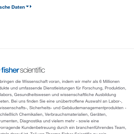
ische Daten
 bringen die Wissenschaft voran, indem wir mehr als 6 Millionen
dukte und umfassende Dienstleistungen für Forschung, Produktion,
tlabors, Gesundheitswesen und wissenschaftliche Ausbildung
ieten. Bei uns finden Sie eine unübertroffene Auswahl an Labor-,
wissenschafts-, Sicherheits- und Gebäudemanagementprodukten -
schließlich Chemikalien, Verbrauchsmaterialien, Geräten,
trumenten, Diagnostika und vielem mehr - sowie eine
vorragende Kundenbetreuung durch ein branchenführendes Team,
stolz darauf ist, Teil von Thermo Fisher Scientific zu sein.