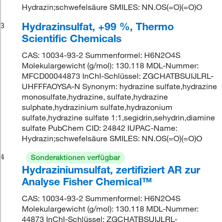
Hydrazin;schwefelsäure SMILES: NN.OS(=O)(=O)O
Hydrazinsulfat, +99 %, Thermo
3
Scientific Chemicals
CAS: 10034-93-2 Summenformel: H6N2O4S
Molekulargewicht (g/mol): 130.118 MDL-Nummer:
MFCD00044873 InChI-Schlüssel: ZGCHATBSUIJLRL-
UHFFFAOYSA-N Synonym: hydrazine sulfate,hydrazine
monosulfate,hydrazine, sulfate,hydrazine
sulphate,hydrazinium sulfate,hydrazonium
sulfate,hydrazine sulfate 1:1,segidrin,sehydrin,diamine
sulfate PubChem CID: 24842 IUPAC-Name:
Hydrazin;schwefelsäure SMILES: NN.OS(=O)(=O)O
4
Sonderaktionen verfügbar
Hydraziniumsulfat, zertifiziert AR zur
Analyse Fisher Chemical™
CAS: 10034-93-2 Summenformel: H6N2O4S
Molekulargewicht (g/mol): 130.118 MDL-Nummer:
44873 InChI-Schlüssel: ZGCHATBSUIJLRL-