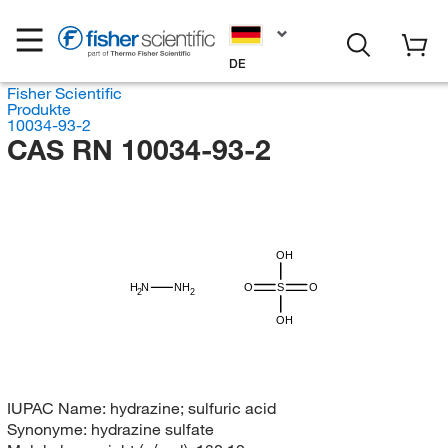
DE
Fisher Scientific
Produkte
10034-93-2
CAS RN 10034-93-2
OH
H
N
NH
O
S
O
2
2
OH
IUPAC Name:
hydrazine; sulfuric acid
Synonyme:
hydrazine sulfate