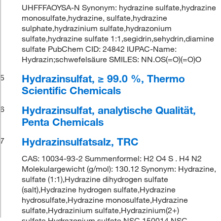
UHFFFAOYSA-N Synonym: hydrazine sulfate,hydrazine
monosulfate,hydrazine, sulfate,hydrazine
sulphate,hydrazinium sulfate,hydrazonium
sulfate,hydrazine sulfate 1:1,segidrin,sehydrin,diamine
sulfate PubChem CID: 24842 IUPAC-Name:
Hydrazin;schwefelsäure SMILES: NN.OS(=O)(=O)O
Hydrazinsulfat, ≥ 99.0 %, Thermo
5
Scientific Chemicals
Hydrazinsulfat, analytische Qualität,
6
Penta Chemicals
Hydrazinsulfatsalz, TRC
7
CAS: 10034-93-2 Summenformel: H2 O4 S . H4 N2
Molekulargewicht (g/mol): 130.12 Synonym: Hydrazine,
sulfate (1:1),Hydrazine dihydrogen sulfate
(salt),Hydrazine hydrogen sulfate,Hydrazine
hydrosulfate,Hydrazine monosulfate,Hydrazine
sulfate,Hydrazinium sulfate,Hydrazinium(2+)
sulfate,Hydrazonium sulfate,NSC 150014,NSC