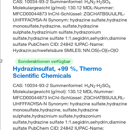
CAS: 10034-93-2 Summenformel: H
N
·H
SO
4
2
2
4
Molekulargewicht (g/mol): 130.12 MDL-Nummer:
MFCD00044873 InChI-Schlüssel: ZGCHATBSUIJLRL-
UHFFFAOYSA-N Synonym: hydrazine sulfate,hydrazine
monosulfate,hydrazine, sulfate,hydrazine
sulphate,hydrazinium sulfate,hydrazonium
sulfate,hydrazine sulfate 1:1,segidrin,sehydrin,diamine
sulfate PubChem CID: 24842 IUPAC-Name:
Hydrazin;schwefelsäure SMILES: NN.OS(=O)(=O)O
2
Sonderaktionen verfügbar
Hydrazinsulfat, +99 %, Thermo
Scientific Chemicals
CAS: 10034-93-2 Summenformel: H
N
·H
SO
4
2
2
4
Molekulargewicht (g/mol): 130.12 MDL-Nummer:
MFCD00044873 InChI-Schlüssel: ZGCHATBSUIJLRL-
UHFFFAOYSA-N Synonym: hydrazine sulfate,hydrazine
monosulfate,hydrazine, sulfate,hydrazine
sulphate,hydrazinium sulfate,hydrazonium
sulfate,hydrazine sulfate 1:1,segidrin,sehydrin,diamine
sulfate PubChem CID: 24842 IUPAC-Name: