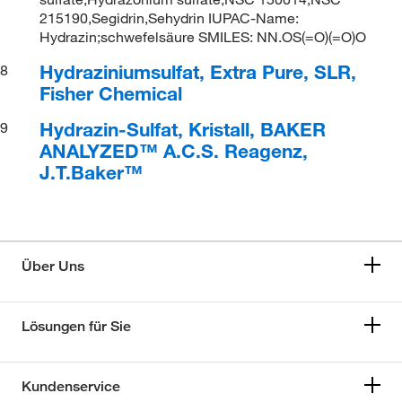
215190,Segidrin,Sehydrin IUPAC-Name:
Hydrazin;schwefelsäure SMILES: NN.OS(=O)(=O)O
Hydraziniumsulfat, Extra Pure, SLR,
8
Fisher Chemical
Hydrazin-Sulfat, Kristall, BAKER
9
ANALYZED™ A.C.S. Reagenz,
J.T.Baker™
Über Uns
Lösungen für Sie
Kundenservice