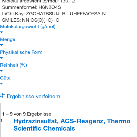
Molekulargewicht (g/mol):
130.12
Summenformel:
H6N2O4S
InChi Key:
ZGCHATBSUIJLRL-UHFFFAOYSA-N
SMILES:
NN.OS(O)(=O)=O
Molekulargewicht (g/mol)
Menge
Physikalische Form
Reinheit (%)
Güte
Ergebnisse verfeinern
1
–
9
von
9
Ergebnisse
Hydrazinsulfat, ACS-Reagenz, Thermo
1
Scientific Chemicals