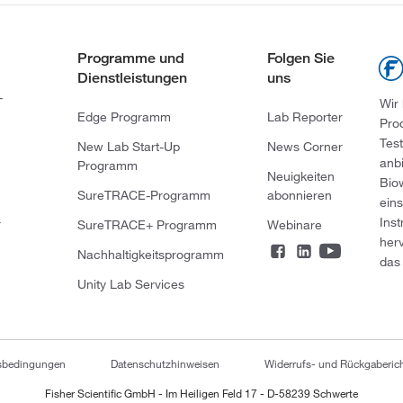
Programme und
Folgen Sie
Dienstleistungen
uns
-
Wir
Edge Programm
Lab Reporter
Pro
Tes
New Lab Start-Up
News Corner
anb
Programm
Neuigkeiten
Bio
SureTRACE-Programm
abonnieren
ein
Ins
r
SureTRACE+ Programm
Webinare
her
Nachhaltigkeitsprogramm
das 
Unity Lab Services
tsbedingungen
Datenschutzhinweisen
Widerrufs- und Rückgaberich
Fisher Scientific GmbH - Im Heiligen Feld 17 - D-58239 Schwerte