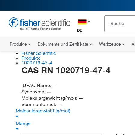
DE
Produkte
Dokumente und Zertifikate
Werkzeuge
A
Fisher Scientific
Produkte
1020719-47-4
CAS RN 1020719-47-4
IUPAC Name:
—
Synonyme:
—
Molekulargewicht (g/mol):
—
Summenformel:
—
Molekulargewicht (g/mol)
Menge