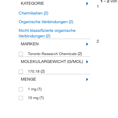
1
–
2
von
KATEGORIE
1
Chemikalien
(2)
Organische Verbindungen
(2)
Nicht klassifizierte organische
Verbindungen
(2)
2
MARKEN
(2)
Toronto Research Chemicals
MOLEKULARGEWICHT (G/MOL)
(2)
170.18
MENGE
(1)
1 mg
(1)
10 mg