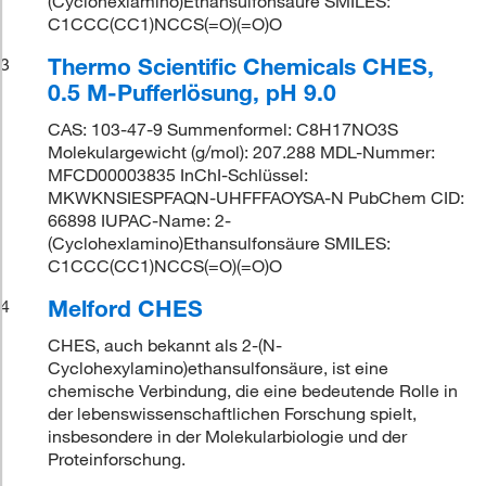
(Cyclohexlamino)Ethansulfonsäure SMILES:
C1CCC(CC1)NCCS(=O)(=O)O
Thermo Scientific Chemicals CHES,
3
0.5 M-Pufferlösung, pH 9.0
CAS: 103-47-9 Summenformel: C8H17NO3S
Molekulargewicht (g/mol): 207.288 MDL-Nummer:
MFCD00003835 InChI-Schlüssel:
MKWKNSIESPFAQN-UHFFFAOYSA-N PubChem CID:
66898 IUPAC-Name: 2-
(Cyclohexlamino)Ethansulfonsäure SMILES:
C1CCC(CC1)NCCS(=O)(=O)O
Melford CHES
4
CHES, auch bekannt als 2-(N-
Cyclohexylamino)ethansulfonsäure, ist eine
chemische Verbindung, die eine bedeutende Rolle in
der lebenswissenschaftlichen Forschung spielt,
insbesondere in der Molekularbiologie und der
Proteinforschung.