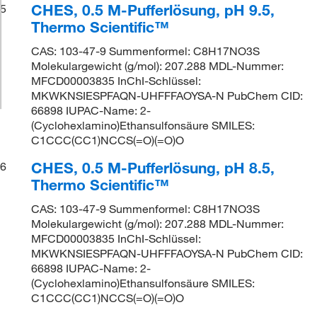
CHES, 0.5 M-Pufferlösung, pH 9.5,
5
Thermo Scientific™
CAS: 103-47-9 Summenformel: C8H17NO3S
Molekulargewicht (g/mol): 207.288 MDL-Nummer:
MFCD00003835 InChI-Schlüssel:
MKWKNSIESPFAQN-UHFFFAOYSA-N PubChem CID:
66898 IUPAC-Name: 2-
(Cyclohexlamino)Ethansulfonsäure SMILES:
C1CCC(CC1)NCCS(=O)(=O)O
CHES, 0.5 M-Pufferlösung, pH 8.5,
6
Thermo Scientific™
CAS: 103-47-9 Summenformel: C8H17NO3S
Molekulargewicht (g/mol): 207.288 MDL-Nummer:
MFCD00003835 InChI-Schlüssel:
MKWKNSIESPFAQN-UHFFFAOYSA-N PubChem CID:
66898 IUPAC-Name: 2-
(Cyclohexlamino)Ethansulfonsäure SMILES:
C1CCC(CC1)NCCS(=O)(=O)O