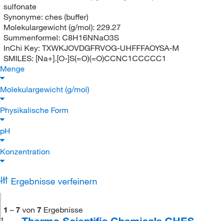
sulfonate
Synonyme:
ches (buffer)
Molekulargewicht (g/mol):
229.27
Summenformel:
C8H16NNaO3S
InChi Key:
TXWKJOVDGFRVOG-UHFFFAOYSA-M
SMILES:
[Na+].[O-]S(=O)(=O)CCNC1CCCCC1
Menge
Molekulargewicht (g/mol)
Physikalische Form
pH
Konzentration
Ergebnisse verfeinern
1
–
7
von
7
Ergebnisse
Thermo Scientific Chemicals CHES,
1