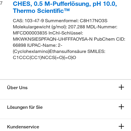
CHES, 0.5 M-Pufferlösung, pH 10.0,
7
Thermo Scientific™
CAS: 103-47-9 Summenformel: C8H17NO3S
Molekulargewicht (g/mol): 207.288 MDL-Nummer:
MFCD00003835 InChI-Schlüssel:
MKWKNSIESPFAQN-UHFFFAOYSA-N PubChem CID:
66898 IUPAC-Name: 2-
(Cyclohexlamino)Ethansulfonsäure SMILES:
C1CCC(CC1)NCCS(=O)(=O)O
Über Uns
Lösungen für Sie
Kundenservice