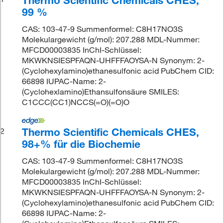
99 %
CAS: 103-47-9 Summenformel: C8H17NO3S
Molekulargewicht (g/mol): 207.288 MDL-Nummer:
MFCD00003835 InChI-Schlüssel:
MKWKNSIESPFAQN-UHFFFAOYSA-N Synonym: 2-
(Cyclohexylamino)ethanesulfonic acid PubChem CID:
66898 IUPAC-Name: 2-
(Cyclohexlamino)Ethansulfonsäure SMILES:
C1CCC(CC1)NCCS(=O)(=O)O
Thermo Scientific Chemicals CHES,
2
98+% für die Biochemie
CAS: 103-47-9 Summenformel: C8H17NO3S
Molekulargewicht (g/mol): 207.288 MDL-Nummer:
MFCD00003835 InChI-Schlüssel:
MKWKNSIESPFAQN-UHFFFAOYSA-N Synonym: 2-
(Cyclohexylamino)ethanesulfonic acid PubChem CID:
66898 IUPAC-Name: 2-