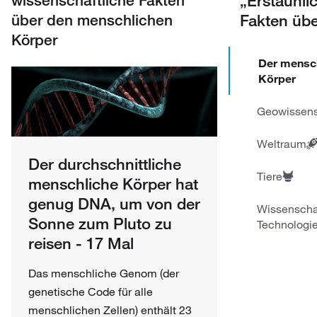
Fakten über
über den menschlichen
Körper
Der mensc
Körper
Geowissens
Weltraum
Der durchschnittliche
Tiere
menschliche Körper hat
genug DNA, um von der
Wissenscha
Sonne zum Pluto zu
Technologi
reisen - 17 Mal
Das menschliche Genom (der
genetische Code für alle
menschlichen Zellen) enthält 23