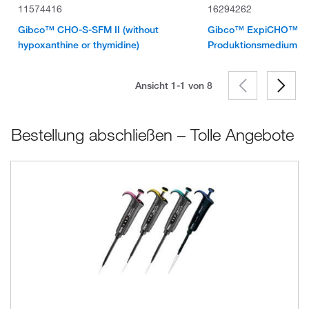
11574416
16294262
Gibco™ CHO-S-SFM II (without
Gibco™ ExpiCHO™ St
hypoxanthine or thymidine)
Produktionsmedium
Ansicht 1-1 von
8
Bestellung abschließen – Tolle Angebote