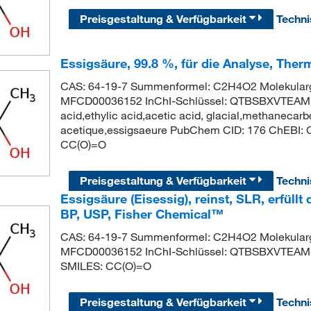
Preisgestaltung & Verfügbarkeit
Techn
Essigsäure, 99.8 %, für die Analyse, Ther
CAS: 64-19-7 Summenformel: C2H4O2 Molekularg
MFCD00036152 InChI-Schlüssel: QTBSBXVTEAM
acid,ethylic acid,acetic acid, glacial,methanecarb
acetique,essigsaeure PubChem CID: 176 ChEBI:
CC(O)=O
Preisgestaltung & Verfügbarkeit
Techn
Essigsäure (Eisessig), reinst, SLR, erfüllt 
BP, USP, Fisher Chemical™
CAS: 64-19-7 Summenformel: C2H4O2 Molekularg
MFCD00036152 InChI-Schlüssel: QTBSBXVTEA
SMILES: CC(O)=O
Preisgestaltung & Verfügbarkeit
Techn