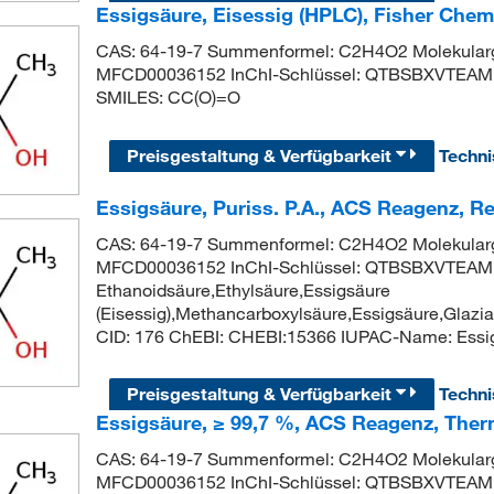
Essigsäure, Eisessig (HPLC), Fisher Che
CAS: 64-19-7 Summenformel: C2H4O2 Molekularg
MFCD00036152 InChI-Schlüssel: QTBSBXVTEA
SMILES: CC(O)=O
Preisgestaltung & Verfügbarkeit
Techn
Essigsäure, Puriss. P.A., ACS Reagenz, Rea
CAS: 64-19-7 Summenformel: C2H4O2 Molekularg
MFCD00036152 InChI-Schlüssel: QTBSBXVTEA
Ethanoidsäure,Ethylsäure,Essigsäure
(Eisessig),Methancarboxylsäure,Essigsäure,Glazi
CID: 176 ChEBI: CHEBI:15366 IUPAC-Name: Essi
Preisgestaltung & Verfügbarkeit
Techn
Essigsäure, ≥ 99,7 %, ACS Reagenz, Ther
CAS: 64-19-7 Summenformel: C2H4O2 Molekularg
MFCD00036152 InChI-Schlüssel: QTBSBXVTEAM