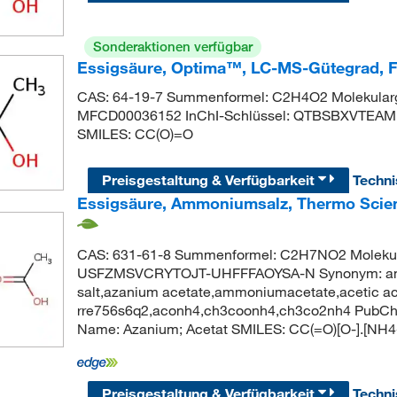
Sonderaktionen verfügbar
Essigsäure, Optima™, LC-MS-Gütegrad, 
CAS: 64-19-7 Summenformel: C2H4O2 Molekularg
MFCD00036152 InChI-Schlüssel: QTBSBXVTEA
SMILES: CC(O)=O
Preisgestaltung & Verfügbarkeit
Techn
Essigsäure, Ammoniumsalz, Thermo Scien
CAS: 631-61-8 Summenformel: C2H7NO2 Molekular
USFZMSVCRYTOJT-UHFFFAOYSA-N Synonym: amm
salt,azanium acetate,ammoniumacetate,acetic a
rre756s6q2,aconh4,ch3coonh4,ch3co2nh4 PubCh
Name: Azanium; Acetat SMILES: CC(=O)[O-].[NH4
Preisgestaltung & Verfügbarkeit
Techn