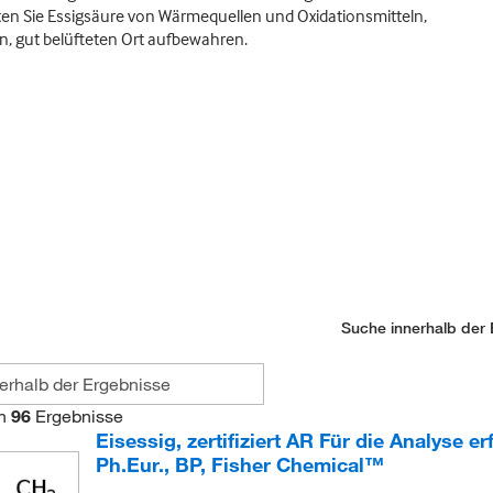
en Sie Essigsäure von Wärmequellen und Oxidationsmitteln,
, gut belüfteten Ort aufbewahren.
Suche innerhalb der 
n
96
Ergebnisse
Eisessig, zertifiziert AR Für die Analyse er
Ph.Eur., BP, Fisher Chemical™