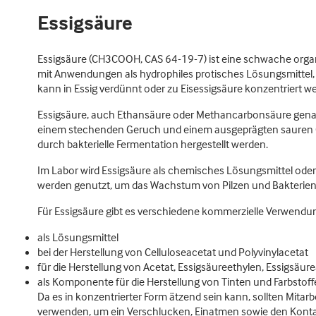
Essigsäure
Essigsäure (CH3COOH, CAS 64-19-7) ist eine schwache org
mit Anwendungen als hydrophiles protisches Lösungsmittel, 
kann in Essig verdünnt oder zu Eisessigsäure konzentriert w
Essigsäure, auch Ethansäure oder Methancarbonsäure genannt
einem stechenden Geruch und einem ausgeprägten sauren G
durch bakterielle Fermentation hergestellt werden.
Im Labor wird Essigsäure als chemisches Lösungsmittel oder
werden genutzt, um das Wachstum von Pilzen und Bakterien 
Für Essigsäure gibt es verschiedene kommerzielle Verwendu
als Lösungsmittel
bei der Herstellung von Celluloseacetat und Polyvinylacetat
für die Herstellung von Acetat, Essigsäureethylen, Essigsäur
als Komponente für die Herstellung von Tinten und Farbstoffe
Da es in konzentrierter Form ätzend sein kann, sollten Mitar
verwenden, um ein Verschlucken, Einatmen sowie den Konta