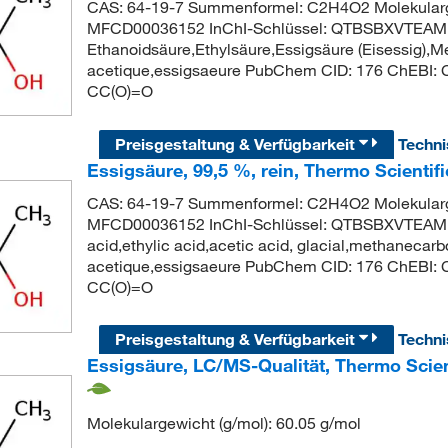
CAS: 64-19-7 Summenformel: C2H4O2 Molekularg
MFCD00036152 InChI-Schlüssel: QTBSBXVTEA
Ethanoidsäure,Ethylsäure,Essigsäure (Eisessig),M
acetique,essigsaeure PubChem CID: 176 ChEBI:
CC(O)=O
Preisgestaltung & Verfügbarkeit
Techn
Essigsäure, 99,5 %, rein, Thermo Scientif
CAS: 64-19-7 Summenformel: C2H4O2 Molekularg
MFCD00036152 InChI-Schlüssel: QTBSBXVTEAM
acid,ethylic acid,acetic acid, glacial,methanecarb
acetique,essigsaeure PubChem CID: 176 ChEBI:
CC(O)=O
Preisgestaltung & Verfügbarkeit
Techn
Essigsäure, LC/MS-Qualität, Thermo Scien
Molekulargewicht (g/mol): 60.05 g/mol