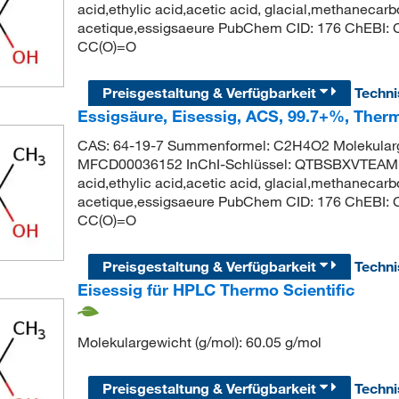
acid,ethylic acid,acetic acid, glacial,methanecarb
acetique,essigsaeure PubChem CID: 176 ChEBI:
CC(O)=O
Preisgestaltung & Verfügbarkeit
Techn
Essigsäure, Eisessig, ACS, 99.7+%, Therm
CAS: 64-19-7 Summenformel: C2H4O2 Molekularg
MFCD00036152 InChI-Schlüssel: QTBSBXVTEAM
acid,ethylic acid,acetic acid, glacial,methanecarb
acetique,essigsaeure PubChem CID: 176 ChEBI:
CC(O)=O
Preisgestaltung & Verfügbarkeit
Techn
Eisessig für HPLC Thermo Scientific
Molekulargewicht (g/mol): 60.05 g/mol
Preisgestaltung & Verfügbarkeit
Techn