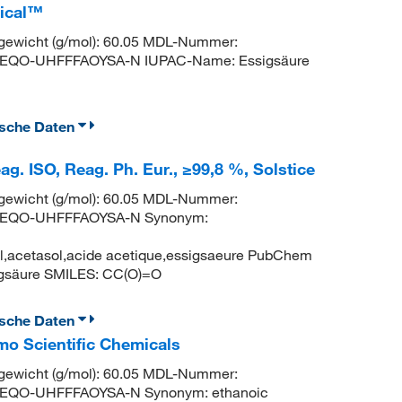
mical™
ewicht (g/mol): 60.05 MDL-Nummer:
MEQO-UHFFFAOYSA-N IUPAC-Name: Essigsäure
ische Daten
g. ISO, Reag. Ph. Eur., ≥99,8 %, Solstice
ewicht (g/mol): 60.05 MDL-Nummer:
MEQO-UHFFFAOYSA-N Synonym:
al,acetasol,acide acetique,essigsaeure PubChem
gsäure SMILES: CC(O)=O
ische Daten
mo Scientific Chemicals
ewicht (g/mol): 60.05 MDL-Nummer:
EQO-UHFFFAOYSA-N Synonym: ethanoic