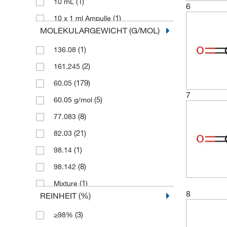
(1)
10 mL
6
(1)
10 x 1 ml Ampulle
MOLEKULARGEWICHT (G/MOL)
(1)
1000 L
(1)
136.08
(2)
1000 l
(2)
161.245
(2)
100g
(179)
60.05
(10)
100 ml
7
(5)
60.05 g/mol
(1)
10 kg
(8)
77.083
(1)
10 l
(21)
82.03
(1)
15 l
(1)
98.14
(2)
1L
(8)
98.142
(9)
1kg
(1)
Mixture
(2)
1 L
8
REINHEIT (%)
(29)
1 l
(3)
≥98%
(7)
2,5kg