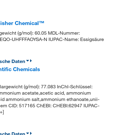
Fisher Chemical™
ewicht (g/mol): 60.05 MDL-Nummer:
MEQO-UHFFFAOYSA-N IUPAC-Name: Essigsäure
ische Daten
tific Chemicals
gewicht (g/mol): 77.083 InChI-Schlüssel:
onium acetate,acetic acid, ammonium
cid ammonium salt,ammonium ethanoate,unii-
em CID: 517165 ChEBI: CHEBI:62947 IUPAC-
+]
ische Daten