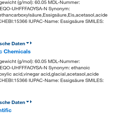
ewicht (g/mol): 60.05 MDL-Nummer:
MEQO-UHFFFAOYSA-N Synonym:
ethancarboxylsäure,Essigsäure,Eis,acetasol,acide
 CHEBI:15366 IUPAC-Name: Essigsäure SMILES:
ische Daten
ic Chemicals
ewicht (g/mol): 60.05 MDL-Nummer:
EQO-UHFFFAOYSA-N Synonym: ethanoic
oxylic acid,vinegar acid,glacial,acetasol,acide
 CHEBI:15366 IUPAC-Name: Essigsäure SMILES:
ische Daten
tific