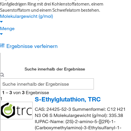
fünfgliedrigen Ring mit drei Kohlenstoffatomen, einem
Sauerstoffatom und einem Schwefelatom bestehen.
Molekulargewicht (g/mol)
Menge
Ergebnisse verfeinern
Suche innerhalb der Ergebnisse
1
–
3
von
3
Ergebnisse
S-Ethylglutathion, TRC
1
CAS: 24425-52-3 Summenformel: C12 H21
N3 O6 S Molekulargewicht (g/mol): 335.38
IUPAC-Name: (2S)-2-amino-5-[[(2R)-1-
(Carboxymethylamino)-3-Ethylsulfanyl-1-