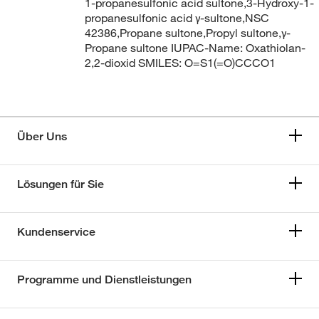
1-propanesulfonic acid sultone,3-Hydroxy-1-
propanesulfonic acid γ-sultone,NSC
42386,Propane sultone,Propyl sultone,γ-
Propane sultone IUPAC-Name: Oxathiolan-
2,2-dioxid SMILES: O=S1(=O)CCCO1
Über Uns
Lösungen für Sie
Kundenservice
Programme und Dienstleistungen