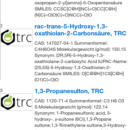
oxopropan-2-yl]amino]-5-Oxopentansäure
SMILES: CCSC[C@H](NC(=O)CC[C@H]
(N)C(=O)O)C(=O)NCC(=O)O
rac-trans-5-Hydroxy-1,3-
2
oxathiolan-2-Carbonsäure, TRC
CAS: 147027-04-1 Summenformel:
C4H6O4S Molekulargewicht (g/mol): 150.15
Synonym: (2R,5R)-5-Hydroxy-1,3-
oxathiolane-2-carboxylic Acid IUPAC-Name:
(2S,5S)-5-Hydroxy-1,3-Oxathiolan-2-
Carbonsäure SMILES: O[C@@H]1CS[C@H]
(O1)C(=O)O
1,3-Propanesulton, TRC
3
CAS: 1120-71-4 Summenformel: C3 H6 O3
S Molekulargewicht (g/mol): 122.14
Synonym: 1-Propanesulfonic acid, 3-
hydroxy-, γ-sultone (6CI),1,3-Propane
sultone,1,3-Trimethylene sultone,3-Hydroxy-