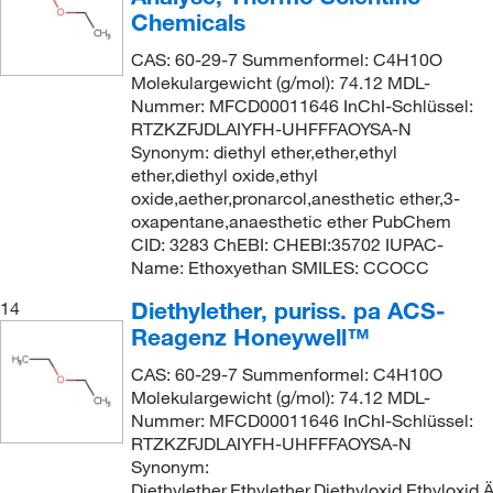
Chemicals
CAS: 60-29-7 Summenformel: C4H10O
Molekulargewicht (g/mol): 74.12 MDL-
Nummer: MFCD00011646 InChI-Schlüssel:
RTZKZFJDLAIYFH-UHFFFAOYSA-N
Synonym: diethyl ether,ether,ethyl
ether,diethyl oxide,ethyl
oxide,aether,pronarcol,anesthetic ether,3-
oxapentane,anaesthetic ether PubChem
CID: 3283 ChEBI: CHEBI:35702 IUPAC-
Name: Ethoxyethan SMILES: CCOCC
Diethylether, puriss. pa ACS-
14
Reagenz Honeywell™
CAS: 60-29-7 Summenformel: C4H10O
Molekulargewicht (g/mol): 74.12 MDL-
Nummer: MFCD00011646 InChI-Schlüssel:
RTZKZFJDLAIYFH-UHFFFAOYSA-N
Synonym:
Diethylether,Ethylether,Diethyloxid,Ethyloxid