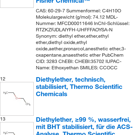
Fisher Chemical™
CAS: 60-29-7 Summenformel: C4H10O
Molekulargewicht (g/mol): 74.12 MDL-
Nummer: MFCD00011646 InChI-Schlüssel:
RTZKZFJDLAIYFH-UHFFFAOYSA-N
Synonym: diethyl ether,ether,ethyl
ether,diethyl oxide,ethyl
oxide,aether,pronarcol,anesthetic ether,3-
oxapentane,anaesthetic ether PubChem
CID: 3283 ChEBI: CHEBI:35702 IUPAC-
Name: Ethoxyethan SMILES: CCOCC
Diethylether, technisch,
12
stabilisiert, Thermo Scientific
Chemicals
Diethylether, ≥99 %, wasserfrei,
13
mit BHT stabilisiert, für die ACS-
Analyse, Thermo Scientific