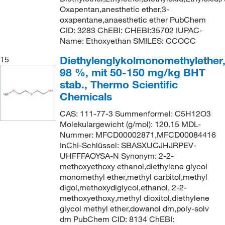
Oxapentan,anesthetic ether,3-
oxapentane,anaesthetic ether PubChem
CID: 3283 ChEBI: CHEBI:35702 IUPAC-
Name: Ethoxyethan SMILES: CCOCC
Diethylenglykolmonomethylether
15
98 %, mit 50-150 mg/kg BHT
stab., Thermo Scientific
Chemicals
CAS: 111-77-3 Summenformel: C5H12O3
Molekulargewicht (g/mol): 120.15 MDL-
Nummer: MFCD00002871,MFCD00084416
InChI-Schlüssel: SBASXUCJHJRPEV-
UHFFFAOYSA-N Synonym: 2-2-
methoxyethoxy ethanol,diethylene glycol
monomethyl ether,methyl carbitol,methyl
digol,methoxydiglycol,ethanol, 2-2-
methoxyethoxy,methyl dioxitol,diethylene
glycol methyl ether,dowanol dm,poly-solv
dm PubChem CID: 8134 ChEBI: