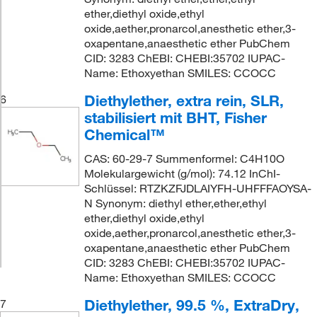
ether,diethyl oxide,ethyl
oxide,aether,pronarcol,anesthetic ether,3-
oxapentane,anaesthetic ether PubChem
CID: 3283 ChEBI: CHEBI:35702 IUPAC-
Name: Ethoxyethan SMILES: CCOCC
Diethylether, extra rein, SLR,
6
stabilisiert mit BHT, Fisher
Chemical™
CAS: 60-29-7 Summenformel: C4H10O
Molekulargewicht (g/mol): 74.12 InChI-
Schlüssel: RTZKZFJDLAIYFH-UHFFFAOYSA-
N Synonym: diethyl ether,ether,ethyl
ether,diethyl oxide,ethyl
oxide,aether,pronarcol,anesthetic ether,3-
oxapentane,anaesthetic ether PubChem
CID: 3283 ChEBI: CHEBI:35702 IUPAC-
Name: Ethoxyethan SMILES: CCOCC
Diethylether, 99.5 %, ExtraDry,
7