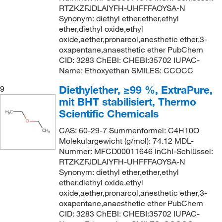
RTZKZFJDLAIYFH-UHFFFAOYSA-N
Synonym: diethyl ether,ether,ethyl
ether,diethyl oxide,ethyl
oxide,aether,pronarcol,anesthetic ether,3-
oxapentane,anaesthetic ether PubChem
CID: 3283 ChEBI: CHEBI:35702 IUPAC-
Name: Ethoxyethan SMILES: CCOCC
Diethylether, ≥99 %, ExtraPure,
9
mit BHT stabilisiert, Thermo
Scientific Chemicals
CAS: 60-29-7 Summenformel: C4H10O
Molekulargewicht (g/mol): 74.12 MDL-
Nummer: MFCD00011646 InChI-Schlüssel:
RTZKZFJDLAIYFH-UHFFFAOYSA-N
Synonym: diethyl ether,ether,ethyl
ether,diethyl oxide,ethyl
oxide,aether,pronarcol,anesthetic ether,3-
oxapentane,anaesthetic ether PubChem
CID: 3283 ChEBI: CHEBI:35702 IUPAC-