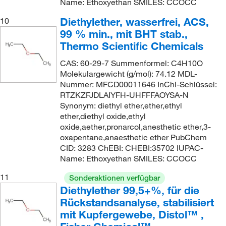
Name: Ethoxyethan SMILES: CCOCC
Diethylether, wasserfrei, ACS,
10
99 % min., mit BHT stab.,
Thermo Scientific Chemicals
CAS: 60-29-7 Summenformel: C4H10O
Molekulargewicht (g/mol): 74.12 MDL-
Nummer: MFCD00011646 InChI-Schlüssel:
RTZKZFJDLAIYFH-UHFFFAOYSA-N
Synonym: diethyl ether,ether,ethyl
ether,diethyl oxide,ethyl
oxide,aether,pronarcol,anesthetic ether,3-
oxapentane,anaesthetic ether PubChem
CID: 3283 ChEBI: CHEBI:35702 IUPAC-
Name: Ethoxyethan SMILES: CCOCC
11
Sonderaktionen verfügbar
Diethylether 99,5+%, für die
Rückstandsanalyse, stabilisiert
mit Kupfergewebe, Distol™ ,