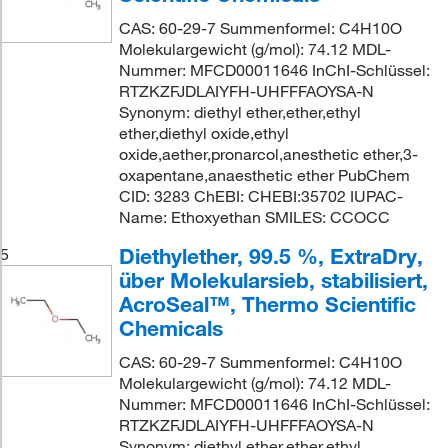
CAS: 60-29-7 Summenformel: C4H10O
Molekulargewicht (g/mol): 74.12 MDL-
Nummer: MFCD00011646 InChI-Schlüssel:
RTZKZFJDLAIYFH-UHFFFAOYSA-N
Synonym: diethyl ether,ether,ethyl
ether,diethyl oxide,ethyl
oxide,aether,pronarcol,anesthetic ether,3-
oxapentane,anaesthetic ether PubChem
CID: 3283 ChEBI: CHEBI:35702 IUPAC-
Name: Ethoxyethan SMILES: CCOCC
Diethylether, 99.5 %, ExtraDry,
5
über Molekularsieb, stabilisiert,
AcroSeal™, Thermo Scientific
Chemicals
CAS: 60-29-7 Summenformel: C4H10O
Molekulargewicht (g/mol): 74.12 MDL-
Nummer: MFCD00011646 InChI-Schlüssel:
RTZKZFJDLAIYFH-UHFFFAOYSA-N
Synonym: diethyl ether,ether,ethyl