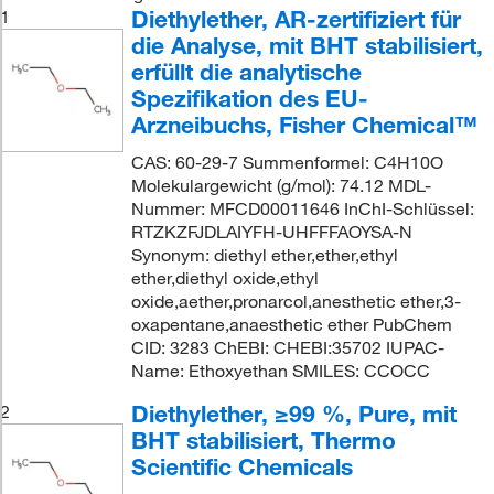
Diethylether, AR-zertifiziert für
1
die Analyse, mit BHT stabilisiert,
erfüllt die analytische
Spezifikation des EU-
Arzneibuchs, Fisher Chemical™
CAS: 60-29-7 Summenformel: C4H10O
Molekulargewicht (g/mol): 74.12 MDL-
Nummer: MFCD00011646 InChI-Schlüssel:
RTZKZFJDLAIYFH-UHFFFAOYSA-N
Synonym: diethyl ether,ether,ethyl
ether,diethyl oxide,ethyl
oxide,aether,pronarcol,anesthetic ether,3-
oxapentane,anaesthetic ether PubChem
CID: 3283 ChEBI: CHEBI:35702 IUPAC-
Name: Ethoxyethan SMILES: CCOCC
Diethylether, ≥99 %, Pure, mit
2
BHT stabilisiert, Thermo
Scientific Chemicals