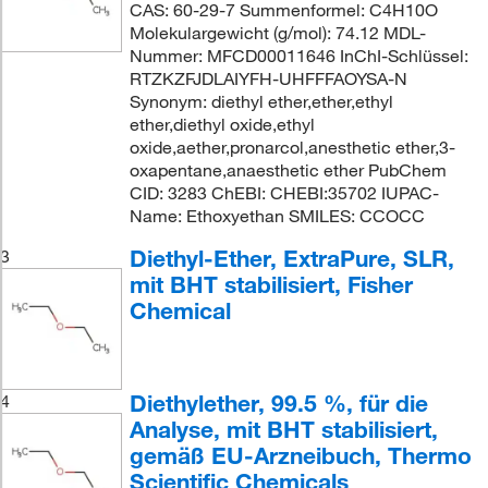
CAS: 60-29-7 Summenformel: C4H10O
Molekulargewicht (g/mol): 74.12 MDL-
Nummer: MFCD00011646 InChI-Schlüssel:
RTZKZFJDLAIYFH-UHFFFAOYSA-N
Synonym: diethyl ether,ether,ethyl
ether,diethyl oxide,ethyl
oxide,aether,pronarcol,anesthetic ether,3-
oxapentane,anaesthetic ether PubChem
CID: 3283 ChEBI: CHEBI:35702 IUPAC-
Name: Ethoxyethan SMILES: CCOCC
Diethyl-Ether, ExtraPure, SLR,
3
mit BHT stabilisiert, Fisher
Chemical
Diethylether, 99.5 %, für die
4
Analyse, mit BHT stabilisiert,
gemäß EU-Arzneibuch, Thermo
Scientific Chemicals