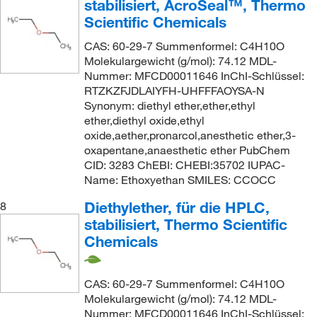
stabilisiert, AcroSeal™, Thermo
Scientific Chemicals
CAS: 60-29-7 Summenformel: C4H10O
Molekulargewicht (g/mol): 74.12 MDL-
Nummer: MFCD00011646 InChI-Schlüssel:
RTZKZFJDLAIYFH-UHFFFAOYSA-N
Synonym: diethyl ether,ether,ethyl
ether,diethyl oxide,ethyl
oxide,aether,pronarcol,anesthetic ether,3-
oxapentane,anaesthetic ether PubChem
CID: 3283 ChEBI: CHEBI:35702 IUPAC-
Name: Ethoxyethan SMILES: CCOCC
Diethylether, für die HPLC,
8
stabilisiert, Thermo Scientific
Chemicals
CAS: 60-29-7 Summenformel: C4H10O
Molekulargewicht (g/mol): 74.12 MDL-
Nummer: MFCD00011646 InChI-Schlüssel: