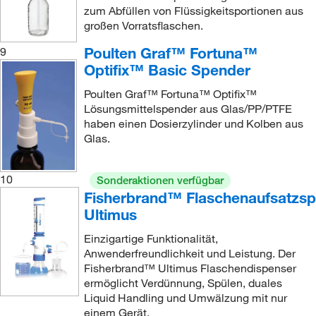
zum Abfüllen von Flüssigkeitsportionen aus
großen Vorratsflaschen.
Poulten Graf™ Fortuna™
9
Optifix™ Basic Spender
Poulten Graf™ Fortuna™ Optifix™
Lösungsmittelspender aus Glas/PP/PTFE
haben einen Dosierzylinder und Kolben aus
Glas.
10
Sonderaktionen verfügbar
Fisherbrand™ Flaschenaufsatzs
Ultimus
Einzigartige Funktionalität,
Anwenderfreundlichkeit und Leistung. Der
Fisherbrand™ Ultimus Flaschendispenser
ermöglicht Verdünnung, Spülen, duales
Liquid Handling und Umwälzung mit nur
einem Gerät.