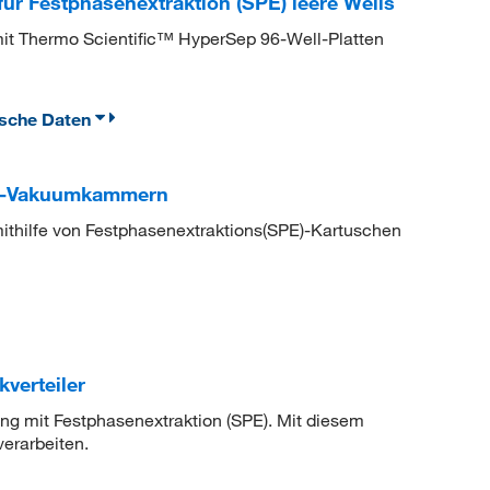
r Festphasenextraktion (SPE) leere Wells
it Thermo Scientific™ HyperSep 96-Well-Platten
ische Daten
al-Vakuumkammern
thilfe von Festphasenextraktions(SPE)-Kartuschen
verteiler
ung mit Festphasenextraktion (SPE). Mit diesem
verarbeiten.