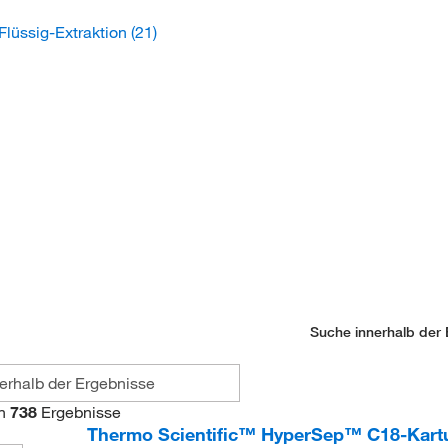
-Flüssig-Extraktion
(21)
Suche innerhalb der 
n
738
Ergebnisse
Thermo Scientific™ HyperSep™ C18-Kart