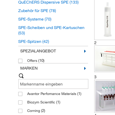
QuEChERS Dispersive SPE
(133)
Zubehör für SPE
(78)
SPE-Systeme
(70)
SPE-Scheiben und SPE-Kartuschen
(53)
SPE-Spitzen
(42)
2
Säulen und Platten für die
SPEZIALANGEBOT
feststoffunterstützte Flüssig-Flüssig-
Extraktion
(21)
(10)
Offers
MARKEN
Beschleunigte
Lösungsmittelextraktion
(5)
3
(1)
Avantor Perfomance Materials
(1)
Biozym Scientific
(2)
Corning