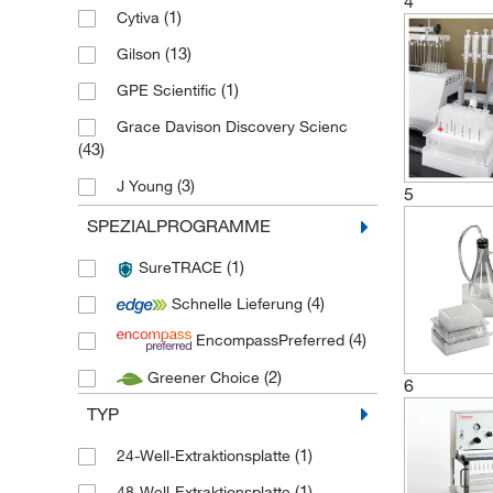
4
(1)
Cytiva
(13)
Gilson
(1)
GPE Scientific
Grace Davison Discovery Scienc
(43)
(3)
J Young
5
(40)
JT Baker
SPEZIALPROGRAMME
(7)
Kimble Chase
(1)
SureTRACE
(407)
Macherey Nagel
(4)
Schnelle Lieferung
(1)
Merck
(4)
EncompassPreferred
(1,124)
Phenomenex
(2)
Greener Choice
6
(1)
Porvair Sciences
TYP
(2)
Restek
(1)
24-Well-Extraktionsplatte
(4)
SPEX Certiprep
(1)
48-Well-Extraktionsplatte