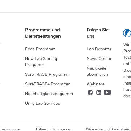
Programme und
Folgen Sie
Dienstleistungen
uns
-
Wir
Edge Programm
Lab Reporter
Pro
Tes
New Lab Start-Up
News Corner
anb
Programm
Neuigkeiten
Bio
SureTRACE-Programm
abonnieren
ein
Ins
r
SureTRACE+ Programm
Webinare
her
Nachhaltigkeitsprogramm
das 
Unity Lab Services
tsbedingungen
Datenschutzhinweisen
Widerrufs- und Rückgaberich