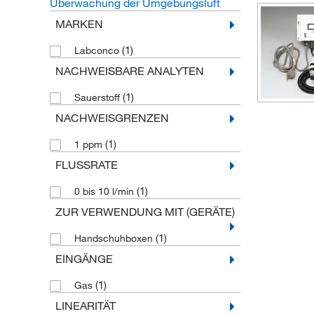
Überwachung der Umgebungsluft
MARKEN
(1)
Labconco
NACHWEISBARE ANALYTEN
(1)
Sauerstoff
NACHWEISGRENZEN
(1)
1 ppm
FLUSSRATE
(1)
0 bis 10 l/min
ZUR VERWENDUNG MIT (GERÄTE)
(1)
Handschuhboxen
EINGÄNGE
(1)
Gas
LINEARITÄT