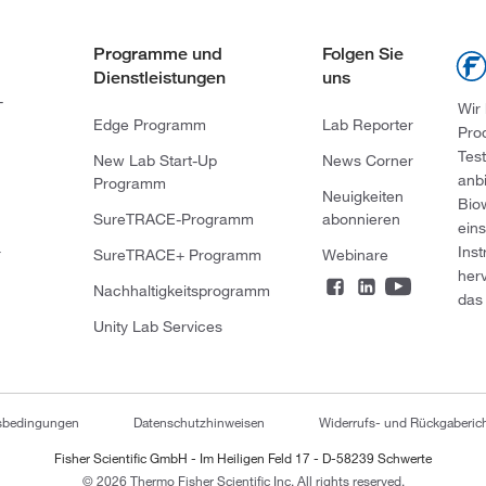
Programme und
Folgen Sie
Dienstleistungen
uns
-
Wir
Edge Programm
Lab Reporter
Pro
Tes
New Lab Start-Up
News Corner
anb
Programm
Neuigkeiten
Bio
SureTRACE-Programm
abonnieren
ein
Ins
r
SureTRACE+ Programm
Webinare
her
Nachhaltigkeitsprogramm
das 
Unity Lab Services
tsbedingungen
Datenschutzhinweisen
Widerrufs- und Rückgaberich
Fisher Scientific GmbH - Im Heiligen Feld 17 - D-58239 Schwerte
© 2026 Thermo Fisher Scientific Inc. All rights reserved.