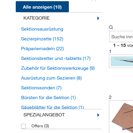
Alle anzeigen (10)
KATEGORIE
Sektionsausrüstung
Sezierpinzette
(152)
1
–
15
vo
Präpariernadeln
(22)
1
Sektionsbretter und -tabletts
(17)
Zubehör für Sektionswerkzeuge
(9)
Ausrüstung zum Sezieren
(8)
Sektionssonden
(7)
2
Bürsten für die Sektion
(1)
Sägeblätter für die Sektion
(1)
SPEZIALANGEBOT
Sägen für die Sektion
(1)
(3)
Offers
Scheren und Meißel für die Sektion
(1)