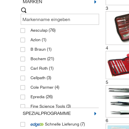
MARKEN
3
(76)
Aesculap
(1)
Azlon
4
(1)
B Braun
(21)
Bochem
(1)
Carl Roth
(3)
Cellpath
5
(4)
Cole Parmer
(26)
Epredia
(3)
Fine Science Tools
SPEZIALPROGRAMME
(4)
Fisherbrand
6
(7)
Schnelle Lieferung
(5)
Herenz Heinz