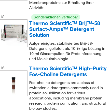
Membranproteine zur Erhaltung ihrer
Aktivität.
12
Sonderaktionen verfügbar
Thermo Scientific™ Brij™-58
Surfact-Amps™ Detergent
Solution
Aufgereinigtes, stabilisiertes Brij-58-
Detergens, geliefert als 10 %-ige Lösung in
10 ml Glasampullen für Proteinforschung
und Molekularbiologie.
Thermo Scientific™ High–Purity
13
Fos-Choline Detergents
Fos-choline detergents are a class of
zwitterionic detergents commonly used in
protein solubilization for various
applications, including membrane protein
research, protein purification, and structural
biology studies.