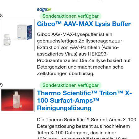
8
Sonderaktionen verfügbar
Gibco™ AAV-MAX Lysis Buffer
Gibco AAV-MAX-Lysepuffer ist ein
gebrauchsfertiges Zelllysereagenz zur
Extraktion von AAV-Partikeln (Adeno-
assoziiertes Virus) aus HEK293-
Produzentenzellen.Die Zelllyse basiert auf
Detergenzien und macht mechanische
Zellstörungen überflüssig.
9
Sonderaktionen verfügbar
Thermo Scientific™ Triton™ X-
100 Surfact-Amps™
Reinigungslösung
Die Thermo Scientific™ Surfact-Amps X-100
Detergenzlösung besteht aus hochreinem
Triton X-100 Detergenz, das in einer
10%igen Lösung stabilisiert und in 10 ml-