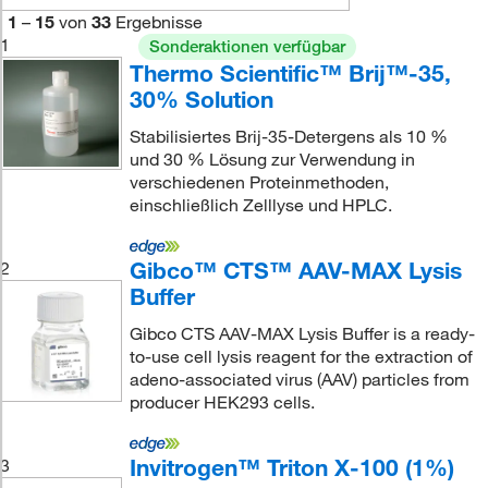
1
–
15
von
33
Ergebnisse
1
Sonderaktionen verfügbar
Thermo Scientific™ Brij™-35,
30% Solution
Stabilisiertes Brij-35-Detergens als 10 %
und 30 % Lösung zur Verwendung in
verschiedenen Proteinmethoden,
einschließlich Zelllyse und HPLC.
Gibco™ CTS™ AAV-MAX Lysis
2
Buffer
Gibco CTS AAV-MAX Lysis Buffer is a ready-
to-use cell lysis reagent for the extraction of
adeno-associated virus (AAV) particles from
producer HEK293 cells.
Invitrogen™ Triton X-100 (1%)
3