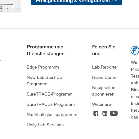
Preisgestaltung & Verfügbarkeit
Programme und
Folgen Sie
Dienstleistungen
uns
-
Wir
Edge Programm
Lab Reporter
Pro
Tes
New Lab Start-Up
News Corner
anb
Programm
Neuigkeiten
Bio
SureTRACE-Programm
abonnieren
ein
Ins
r
SureTRACE+ Programm
Webinare
her
Nachhaltigkeitsprogramm
das 
Unity Lab Services