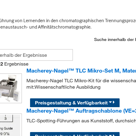
inführung von Lernenden in den chromatographischen Trennungsproze
onenaustausch- und Affinitätschromatographie.
Suche innerhalb der 
2
Ergebnisse
Macherey-Nagel™ TLC Mikro-Set M, Mater
Macherey-Nagel TLC Mikro-Kit für die wissenscha
mit:Wissenschaftliche Ausbildung
Preisgestaltung & Verfügbarkeit
Macherey-Nagel™ Auftragschablone (VE=2
TLC-Spotting-Führungen aus Kunststoff, durchsicht