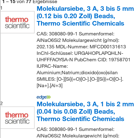
1
–
15
von
77
Ergebnisse
Molekularsiebe, 3 A, 3 bis 5 mm
1
(0.12 bis 0.20 Zoll) Beads,
Thermo Scientific Chemicals
CAS: 308080-99-1 Summenformel:
AlNaO6Si2 Molekulargewicht (g/mol):
202.135 MDL-Nummer: MFCD00131613
InChI-Schlüssel: URGAHOPLAPQHLN-
UHFFFAOYSA-N PubChem CID: 19758701
IUPAC-Name:
Aluminium;Natrium;dioxido(oxo)silan
SMILES: [O-][Si](=O)[O-].[O-][Si](=O)[O-].
[Na+].[Al+3]
Molekularsiebe, 3 A, 1 bis 2 mm
2
(0.04 bis 0.08 Zoll) Beads,
Thermo Scientific Chemicals
CAS: 308080-99-1 Summenformel:
AlNaO6Si2 Molekulargewicht (g/mol):