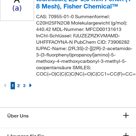
8 Mesh), Fisher Chemical™
CAS: 70955-01-0 Summenformel:
C20H25FN2O8 Molekulargewicht (g/mol):
440.42 MDL-Nummer: MFCD00131613
InChI-Schlüssel: FJUZEZRZKVMAMD-
UHFFFAOYNA-N PubChem CID: 73906282
IUPAC-Name: (2R,3S)-2-[[(2R)-2-acetamido-
3-(3-fluorphenyl)propanoyl]amino]-5-
methoxy-4-methoxycarbonyl-3-methyl-5-
oxopentansäure SMILES:
COC(=O)C(C(C)C(NC(=O)C(CC1=CC(F)=CC=
1
2
3
Über Uns