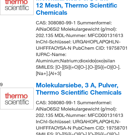
12 Mesh, Thermo Scientific
Chemicals
CAS: 308080-99-1 Summenformel:
AlNaO6Si2 Molekulargewicht (g/mol):
202.135 MDL-Nummer: MFCD00131613
InChI-Schlüssel: URGAHOPLAPQHLN-
UHFFFAOYSA-N PubChem CID: 19758701
IUPAC-Name:
Aluminium;Natrium;dioxido(oxo)silan
SMILES: [O-][Si](=O)[O-].[O-][Si](=O)[O-].
[Na+].[Al+3]
Molekularsiebe, 3 A, Pulver,
9
Thermo Scientific Chemicals
CAS: 308080-99-1 Summenformel:
AlNaO6Si2 Molekulargewicht (g/mol):
202.135 MDL-Nummer: MFCD00131613
InChI-Schlüssel: URGAHOPLAPQHLN-
UHFFFAOYSA-N PubChem CID: 19758701
SMILES: [O-][Si](=O)[O-].[O-][Si](=O)[O-].