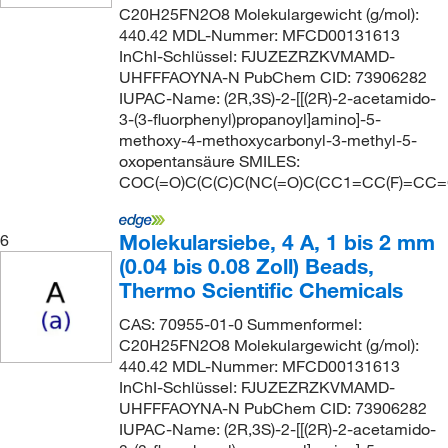
C20H25FN2O8 Molekulargewicht (g/mol):
440.42 MDL-Nummer: MFCD00131613
InChI-Schlüssel: FJUZEZRZKVMAMD-
UHFFFAOYNA-N PubChem CID: 73906282
IUPAC-Name: (2R,3S)-2-[[(2R)-2-acetamido-
3-(3-fluorphenyl)propanoyl]amino]-5-
methoxy-4-methoxycarbonyl-3-methyl-5-
oxopentansäure SMILES:
COC(=O)C(C(C)C(NC(=O)C(CC1=CC(F)=CC=
Molekularsiebe, 4 A, 1 bis 2 mm
6
(0.04 bis 0.08 Zoll) Beads,
Thermo Scientific Chemicals
CAS: 70955-01-0 Summenformel:
C20H25FN2O8 Molekulargewicht (g/mol):
440.42 MDL-Nummer: MFCD00131613
InChI-Schlüssel: FJUZEZRZKVMAMD-
UHFFFAOYNA-N PubChem CID: 73906282
IUPAC-Name: (2R,3S)-2-[[(2R)-2-acetamido-