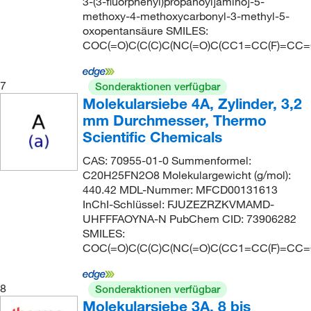
3-(3-fluorphenyl)propanoyl]amino]-5-
methoxy-4-methoxycarbonyl-3-methyl-5-
oxopentansäure SMILES:
COC(=O)C(C(C)C(NC(=O)C(CC1=CC(F)=CC=
7
Sonderaktionen verfügbar
Molekularsiebe 4A, Zylinder, 3,2
mm Durchmesser, Thermo
Scientific Chemicals
CAS: 70955-01-0 Summenformel:
C20H25FN2O8 Molekulargewicht (g/mol):
440.42 MDL-Nummer: MFCD00131613
InChI-Schlüssel: FJUZEZRZKVMAMD-
UHFFFAOYNA-N PubChem CID: 73906282
SMILES:
COC(=O)C(C(C)C(NC(=O)C(CC1=CC(F)=CC=
8
Sonderaktionen verfügbar
Molekularsiebe 3A, 8 bis