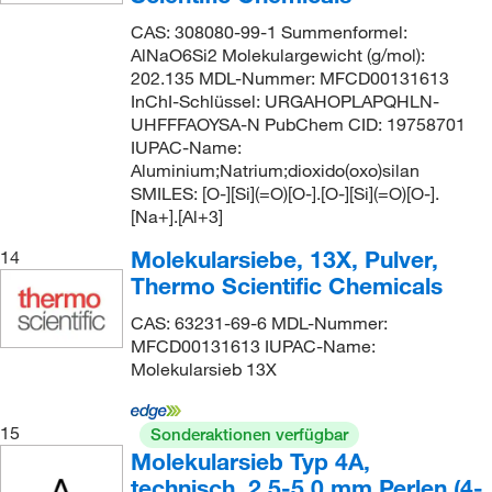
CAS: 308080-99-1 Summenformel:
AlNaO6Si2 Molekulargewicht (g/mol):
202.135 MDL-Nummer: MFCD00131613
InChI-Schlüssel: URGAHOPLAPQHLN-
UHFFFAOYSA-N PubChem CID: 19758701
IUPAC-Name:
Aluminium;Natrium;dioxido(oxo)silan
SMILES: [O-][Si](=O)[O-].[O-][Si](=O)[O-].
[Na+].[Al+3]
Molekularsiebe, 13X, Pulver,
14
Thermo Scientific Chemicals
CAS: 63231-69-6 MDL-Nummer:
MFCD00131613 IUPAC-Name:
Molekularsieb 13X
15
Sonderaktionen verfügbar
Molekularsieb Typ 4A,
technisch, 2,5-5,0 mm Perlen (4-