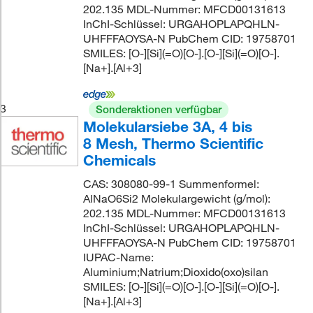
202.135 MDL-Nummer: MFCD00131613
InChI-Schlüssel: URGAHOPLAPQHLN-
UHFFFAOYSA-N PubChem CID: 19758701
SMILES: [O-][Si](=O)[O-].[O-][Si](=O)[O-].
[Na+].[Al+3]
3
Sonderaktionen verfügbar
Molekularsiebe 3A, 4 bis
8 Mesh, Thermo Scientific
Chemicals
CAS: 308080-99-1 Summenformel:
AlNaO6Si2 Molekulargewicht (g/mol):
202.135 MDL-Nummer: MFCD00131613
InChI-Schlüssel: URGAHOPLAPQHLN-
UHFFFAOYSA-N PubChem CID: 19758701
IUPAC-Name:
Aluminium;Natrium;Dioxido(oxo)silan
SMILES: [O-][Si](=O)[O-].[O-][Si](=O)[O-].
[Na+].[Al+3]