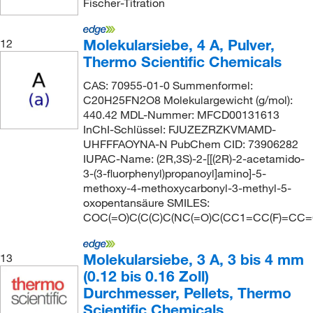
Fischer-Titration
Molekularsiebe, 4 A, Pulver,
12
Thermo Scientific Chemicals
CAS: 70955-01-0 Summenformel:
C20H25FN2O8 Molekulargewicht (g/mol):
440.42 MDL-Nummer: MFCD00131613
InChI-Schlüssel: FJUZEZRZKVMAMD-
UHFFFAOYNA-N PubChem CID: 73906282
IUPAC-Name: (2R,3S)-2-[[(2R)-2-acetamido-
3-(3-fluorphenyl)propanoyl]amino]-5-
methoxy-4-methoxycarbonyl-3-methyl-5-
oxopentansäure SMILES:
COC(=O)C(C(C)C(NC(=O)C(CC1=CC(F)=CC=
Molekularsiebe, 3 A, 3 bis 4 mm
13
(0.12 bis 0.16 Zoll)
Durchmesser, Pellets, Thermo
Scientific Chemicals