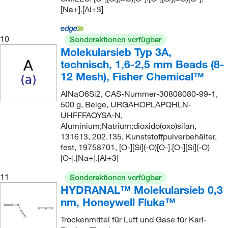
[Na+].[Al+3]
10
Sonderaktionen verfügbar
Molekularsieb Typ 3A,
technisch, 1,6-2,5 mm Beads (8-
12 Mesh), Fisher Chemical™
AlNaO6Si2, CAS-Nummer-30808080-99-1,
500 g, Beige, URGAHOPLAPQHLN-
UHFFFAOYSA-N,
Aluminium;Natrium;dioxido(oxo)silan,
131613, 202.135, Kunststoffpulverbehälter,
fest, 19758701, [O-][Si](-O)[O-].[O-][Si](-O)
[O-].[Na+].[Al+3]
11
Sonderaktionen verfügbar
HYDRANAL™ Molekularsieb 0,3
nm, Honeywell Fluka™
Trockenmittel für Luft und Gase für Karl-