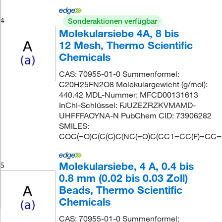
4
Sonderaktionen verfügbar
Molekularsiebe 4A, 8 bis
12 Mesh, Thermo Scientific
Chemicals
CAS: 70955-01-0 Summenformel:
C20H25FN2O8 Molekulargewicht (g/mol):
440.42 MDL-Nummer: MFCD00131613
InChI-Schlüssel: FJUZEZRZKVMAMD-
UHFFFAOYNA-N PubChem CID: 73906282
SMILES:
COC(=O)C(C(C)C(NC(=O)C(CC1=CC(F)=CC=
Molekularsiebe, 4 A, 0.4 bis
5
0.8 mm (0.02 bis 0.03 Zoll)
Beads, Thermo Scientific
Chemicals
CAS: 70955-01-0 Summenformel: