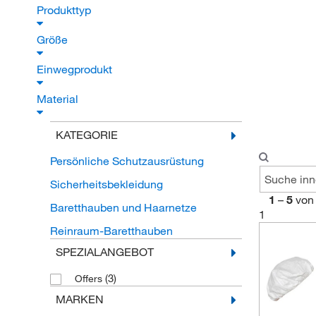
Produkttyp
Größe
Einwegprodukt
Material
KATEGORIE
Persönliche Schutzausrüstung
Sicherheitsbekleidung
1
–
5
von
Baretthauben und Haarnetze
1
Reinraum-Baretthauben
SPEZIALANGEBOT
(3)
Offers
MARKEN