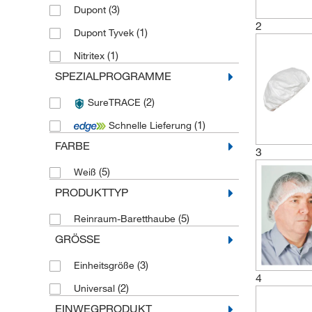
(3)
Dupont
2
(1)
Dupont Tyvek
(1)
Nitritex
SPEZIALPROGRAMME
(2)
SureTRACE
(1)
Schnelle Lieferung
FARBE
3
(5)
Weiß
PRODUKTTYP
(5)
Reinraum-Baretthaube
GRÖSSE
(3)
Einheitsgröße
4
(2)
Universal
EINWEGPRODUKT