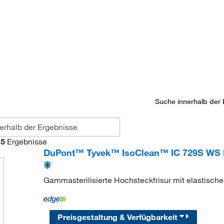
Suche innerhalb der 
5
Ergebnisse
DuPont™ Tyvek™ IsoClean™ IC 729S WS Bou
Gammasterilisierte Hochsteckfrisur mit elastisch
Preisgestaltung & Verfügbarkeit