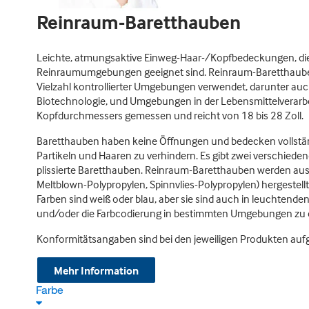
Reinraum-Baretthauben
Leichte, atmungsaktive Einweg-Haar-/Kopfbedeckungen, die 
Reinraumumgebungen geeignet sind. Reinraum-Baretthauben s
Vielzahl kontrollierter Umgebungen verwendet, darunter auch
Biotechnologie, und Umgebungen in der Lebensmittelverarbe
Kopfdurchmessers gemessen und reicht von 18 bis 28 Zoll.
Baretthauben haben keine Öffnungen und bedecken vollstän
Partikeln und Haaren zu verhindern. Es gibt zwei verschieden
plissierte Baretthauben. Reinraum-Baretthauben werden aus 
Meltblown-Polypropylen, Spinnvlies-Polypropylen) hergestel
Farben sind weiß oder blau, aber sie sind auch in leuchtenden
und/oder die Farbcodierung in bestimmten Umgebungen zu e
Konformitätsangaben sind bei den jeweiligen Produkten aufg
Mehr Information
Farbe