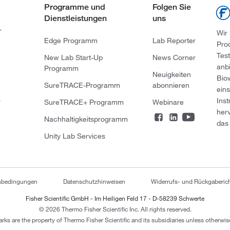
Programme und
Folgen Sie
Dienstleistungen
uns
-
Wir
Edge Programm
Lab Reporter
Pro
Tes
New Lab Start-Up
News Corner
anb
Programm
Neuigkeiten
Bio
SureTRACE-Programm
abonnieren
ein
Ins
r
SureTRACE+ Programm
Webinare
her
Nachhaltigkeitsprogramm
das 
Unity Lab Services
tsbedingungen
Datenschutzhinweisen
Widerrufs- und Rückgaberich
Fisher Scientific GmbH - Im Heiligen Feld 17 - D-58239 Schwerte
© 2026 Thermo Fisher Scientific Inc. All rights reserved.
arks are the property of Thermo Fisher Scientific and its subsidiaries unless otherwise