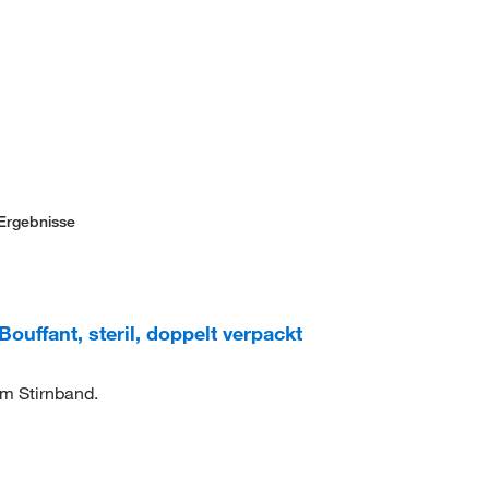
Ergebnisse
ffant, steril, doppelt verpackt
em Stirnband.