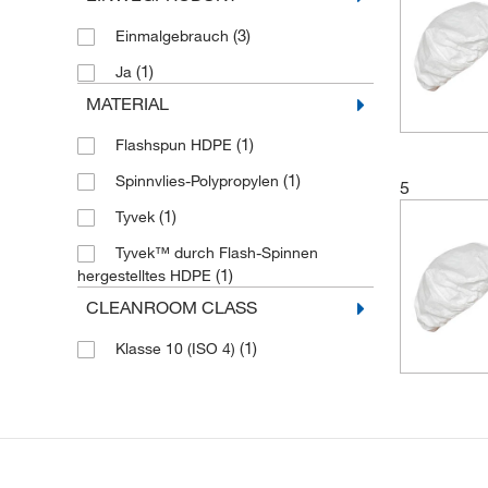
(3)
Einmalgebrauch
(1)
Ja
MATERIAL
(1)
Flashspun HDPE
(1)
Spinnvlies-Polypropylen
5
(1)
Tyvek
Tyvek™ durch Flash-Spinnen
(1)
hergestelltes HDPE
CLEANROOM CLASS
(1)
Klasse 10 (ISO 4)