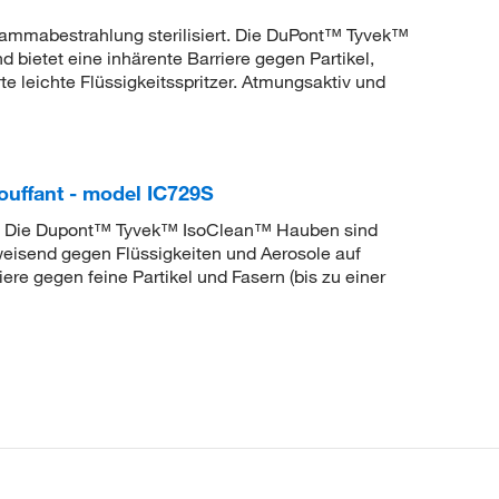
Gammabestrahlung sterilisiert. Die DuPont™ Tyvek™
bietet eine inhärente Barriere gegen Partikel,
 leichte Flüssigkeitsspritzer. Atmungsaktiv und
uffant - model IC729S
e. Die Dupont™ Tyvek™ IsoClean™ Hauben sind
eisend gegen Flüssigkeiten und Aerosole auf
re gegen feine Partikel und Fasern (bis zu einer