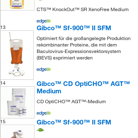
CTS™ KnockOut™ SR XenoFree Medium
Gibco™ Sf-900™ II SFM
13
Optimiert für die großangelegte Produktion
rekombinanter Proteine, die mit dem
Baculovirus-Expressionsvektorsystem
(BEVS) exprimiert werden
Gibco™ CD OptiCHO™ AGT™
14
Medium
CD OptiCHO™ AGT™-Medium
Gibco™ Sf-900™ II SFM
15