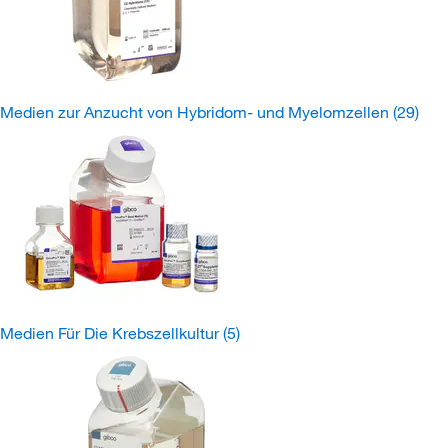
Medien zur Anzucht von Hybridom- und Myelomzellen
(29)
Medien Für Die Krebszellkultur
(5)