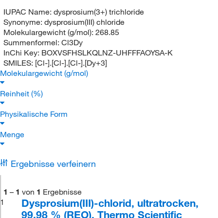
IUPAC Name:
dysprosium(3+) trichloride
Synonyme:
dysprosium(III) chloride
Molekulargewicht (g/mol):
268.85
Summenformel:
Cl3Dy
InChi Key:
BOXVSFHSLKQLNZ-UHFFFAOYSA-K
SMILES:
[Cl-].[Cl-].[Cl-].[Dy+3]
Molekulargewicht (g/mol)
Reinheit (%)
Physikalische Form
Menge
Ergebnisse verfeinern
1
–
1
von
1
Ergebnisse
Dysprosium(III)-chlorid, ultratrocken,
1
99.98 % (REO), Thermo Scientific