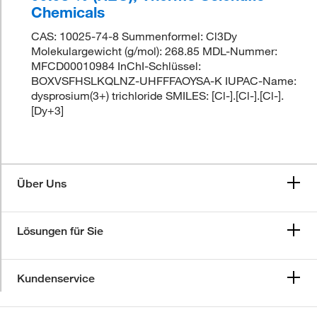
Chemicals
CAS: 10025-74-8 Summenformel: Cl3Dy
Molekulargewicht (g/mol): 268.85 MDL-Nummer:
MFCD00010984 InChI-Schlüssel:
BOXVSFHSLKQLNZ-UHFFFAOYSA-K IUPAC-Name:
dysprosium(3+) trichloride SMILES: [Cl-].[Cl-].[Cl-].
[Dy+3]
Über Uns
Lösungen für Sie
Kundenservice