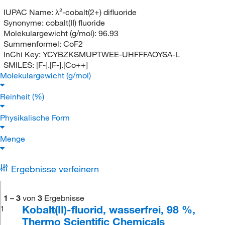
IUPAC Name:
λ²-cobalt(2+) difluoride
Synonyme:
cobalt(II) fluoride
Molekulargewicht (g/mol):
96.93
Summenformel:
CoF2
InChi Key:
YCYBZKSMUPTWEE-UHFFFAOYSA-L
SMILES:
[F-].[F-].[Co++]
Molekulargewicht (g/mol)
Reinheit (%)
Physikalische Form
Menge
Ergebnisse verfeinern
1
–
3
von
3
Ergebnisse
Kobalt(II)-fluorid, wasserfrei, 98 %,
1
Thermo Scientific Chemicals