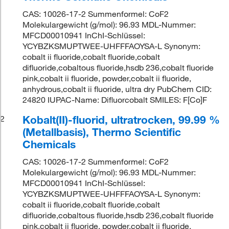
CAS: 10026-17-2 Summenformel: CoF2
Molekulargewicht (g/mol): 96.93 MDL-Nummer:
MFCD00010941 InChI-Schlüssel:
YCYBZKSMUPTWEE-UHFFFAOYSA-L Synonym:
cobalt ii fluoride,cobalt fluoride,cobalt
difluoride,cobaltous fluoride,hsdb 236,cobalt fluoride
pink,cobalt ii fluoride, powder,cobalt ii fluoride,
anhydrous,cobalt ii fluoride, ultra dry PubChem CID:
24820 IUPAC-Name: Difluorcobalt SMILES: F[Co]F
Kobalt(II)-fluorid, ultratrocken, 99.99 %
2
(Metallbasis), Thermo Scientific
Chemicals
CAS: 10026-17-2 Summenformel: CoF2
Molekulargewicht (g/mol): 96.93 MDL-Nummer:
MFCD00010941 InChI-Schlüssel:
YCYBZKSMUPTWEE-UHFFFAOYSA-L Synonym:
cobalt ii fluoride,cobalt fluoride,cobalt
difluoride,cobaltous fluoride,hsdb 236,cobalt fluoride
pink,cobalt ii fluoride, powder,cobalt ii fluoride,