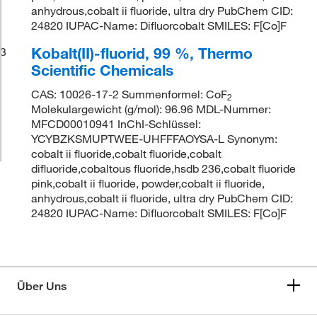
anhydrous,cobalt ii fluoride, ultra dry PubChem CID:
24820 IUPAC-Name: Difluorcobalt SMILES: F[Co]F
Kobalt(II)-fluorid, 99 %, Thermo
3
Scientific Chemicals
CAS: 10026-17-2 Summenformel: CoF
2
Molekulargewicht (g/mol): 96.96 MDL-Nummer:
MFCD00010941 InChI-Schlüssel:
YCYBZKSMUPTWEE-UHFFFAOYSA-L Synonym:
cobalt ii fluoride,cobalt fluoride,cobalt
difluoride,cobaltous fluoride,hsdb 236,cobalt fluoride
pink,cobalt ii fluoride, powder,cobalt ii fluoride,
anhydrous,cobalt ii fluoride, ultra dry PubChem CID:
24820 IUPAC-Name: Difluorcobalt SMILES: F[Co]F
Über Uns