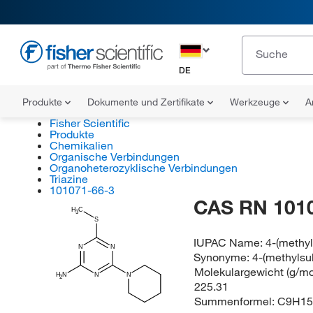
DE
Produkte
Dokumente und Zertifikate
Werkzeuge
A
Fisher Scientific
Produkte
Chemikalien
Organische Verbindungen
Organoheterozyklische Verbindungen
Triazine
101071-66-3
CAS RN 101
H
C
3
S
IUPAC Name:
4-(methyl
N
N
Synonyme:
4-(methylsul
Molekulargewicht (g/mol
H
N
N
N
2
225.31
Summenformel:
C9H15