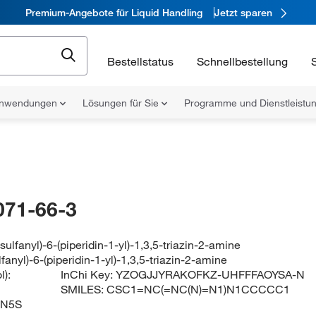
Premium-Angebote für Liquid Handling
Jetzt sparen
Bestellstatus
Schnellbestellung
nwendungen
Lösungen für Sie
Programme und Dienstleist
071-66-3
sulfanyl)-6-(piperidin-1-yl)-1,3,5-triazin-2-amine
fanyl)-6-(piperidin-1-yl)-1,3,5-triazin-2-amine
):
InChi Key:
YZOGJJYRAKOFKZ-UHFFFAOYSA-N
SMILES:
CSC1=NC(=NC(N)=N1)N1CCCCC1
N5S