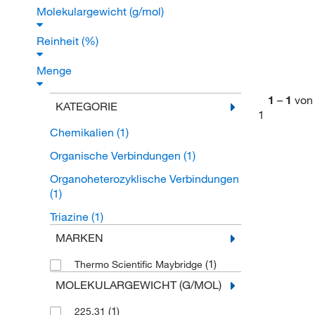
Molekulargewicht (g/mol)
Reinheit (%)
Menge
1
–
1
von
KATEGORIE
1
Chemikalien
(1)
Organische Verbindungen
(1)
Organoheterozyklische Verbindungen
(1)
Triazine
(1)
MARKEN
(1)
Thermo Scientific Maybridge
MOLEKULARGEWICHT (G/MOL)
(1)
225.31