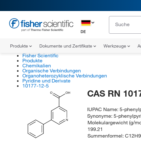
DE
Produkte
Dokumente und Zertifikate
Werkzeuge
A
Fisher Scientific
Produkte
Chemikalien
Organische Verbindungen
Organoheterozyklische Verbindungen
Pyridine und Derivate
10177-12-5
CAS RN 101
O
OH
IUPAC Name:
5-phenylp
Synonyme:
5-phenylpyr
N
Molekulargewicht (g/mol
199.21
Summenformel:
C12H