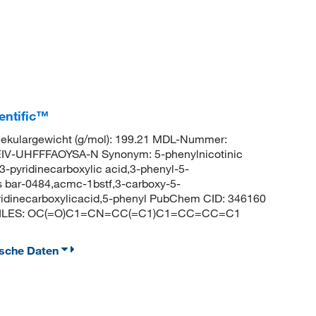
entific™
kulargewicht (g/mol): 199.21 MDL-Nummer:
V-UHFFFAOYSA-N Synonym: 5-phenylnicotinic
-3-pyridinecarboxylic acid,3-phenyl-5-
os bar-0484,acmc-1bstf,3-carboxy-5-
yridinecarboxylicacid,5-phenyl PubChem CID: 346160
 SMILES: OC(=O)C1=CN=CC(=C1)C1=CC=CC=C1
ische Daten