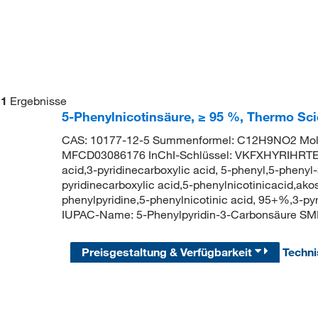
1
Ergebnisse
5-Phenylnicotinsäure, ≥ 95 %, Thermo Sci
CAS: 10177-12-5 Summenformel: C12H9NO2 Mole
MFCD03086176 InChI-Schlüssel: VKFXHYRIHRTEI
acid,3-pyridinecarboxylic acid, 5-phenyl,5-phenyl
pyridinecarboxylic acid,5-phenylnicotinicacid,ak
phenylpyridine,5-phenylnicotinic acid, 95+%,3-p
IUPAC-Name: 5-Phenylpyridin-3-Carbonsäure
Preisgestaltung & Verfügbarkeit
Techn