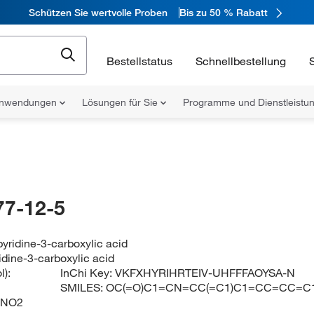
Schützen Sie wertvolle Proben
Bis zu 50 % Rabatt
Bestellstatus
Schnellbestellung
nwendungen
Lösungen für Sie
Programme und Dienstleist
77-12-5
yridine-3-carboxylic acid
idine-3-carboxylic acid
):
InChi Key:
VKFXHYRIHRTEIV-UHFFFAOYSA-N
SMILES:
OC(=O)C1=CN=CC(=C1)C1=CC=CC=C
9NO2