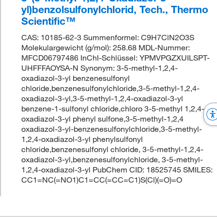
yl)benzolsulfonylchlorid, Tech., Thermo
Scientific™
CAS: 10185-62-3 Summenformel: C9H7ClN2O3S
Molekulargewicht (g/mol): 258.68 MDL-Nummer:
MFCD06797486 InChI-Schlüssel: YPMVPGZXUILSPT-
UHFFFAOYSA-N Synonym: 3-5-methyl-1,2,4-
oxadiazol-3-yl benzenesulfonyl
chloride,benzenesulfonylchloride,3-5-methyl-1,2,4-
oxadiazol-3-yl,3-5-methyl-1,2,4-oxadiazol-3-yl
benzene-1-sulfonyl chloride,chloro 3-5-methyl 1,2,4-
oxadiazol-3-yl phenyl sulfone,3-5-methyl-1,2,4
oxadiazol-3-yl-benzenesulfonylchloride,3-5-methyl-
1,2,4-oxadiazol-3-yl phenylsulfonyl
chloride,benzenesulfonyl chloride, 3-5-methyl-1,2,4-
oxadiazol-3-yl,benzenesulfonylchloride, 3-5-methyl-
1,2,4-oxadiazol-3-yl PubChem CID: 18525745 SMILES:
CC1=NC(=NO1)C1=CC(=CC=C1)S(Cl)(=O)=O