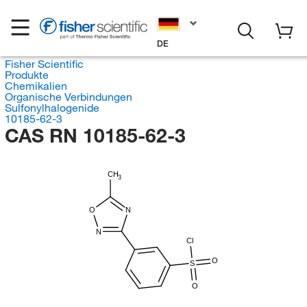
DE
Fisher Scientific
Produkte
Chemikalien
Organische Verbindungen
Sulfonylhalogenide
10185-62-3
CAS RN 10185-62-3
CH
3
O
N
N
Cl
O
S
O