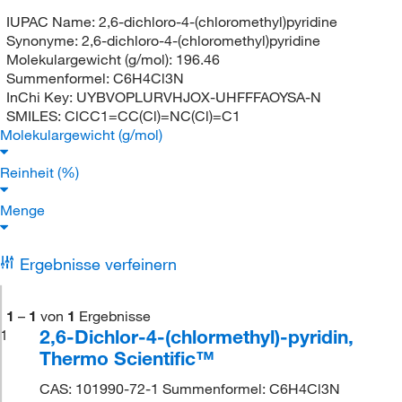
IUPAC Name:
2,6-dichloro-4-(chloromethyl)pyridine
Synonyme:
2,6-dichloro-4-(chloromethyl)pyridine
Molekulargewicht (g/mol):
196.46
Summenformel:
C6H4Cl3N
InChi Key:
UYBVOPLURVHJOX-UHFFFAOYSA-N
SMILES:
ClCC1=CC(Cl)=NC(Cl)=C1
Molekulargewicht (g/mol)
Reinheit (%)
Menge
Ergebnisse verfeinern
1
–
1
von
1
Ergebnisse
2,6-Dichlor-4-(chlormethyl)-pyridin,
1
Thermo Scientific™
CAS: 101990-72-1 Summenformel: C6H4Cl3N