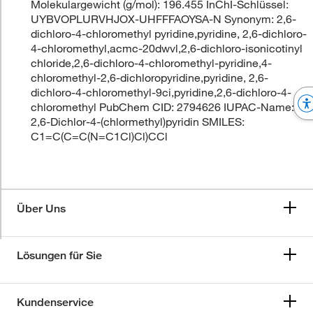
Molekulargewicht (g/mol): 196.455 InChI-Schlüssel:
UYBVOPLURVHJOX-UHFFFAOYSA-N Synonym: 2,6-
dichloro-4-chloromethyl pyridine,pyridine, 2,6-dichloro-
4-chloromethyl,acmc-20dwvl,2,6-dichloro-isonicotinyl
chloride,2,6-dichloro-4-chloromethyl-pyridine,4-
chloromethyl-2,6-dichloropyridine,pyridine, 2,6-
dichloro-4-chloromethyl-9ci,pyridine,2,6-dichloro-4-
chloromethyl PubChem CID: 2794626 IUPAC-Name:
2,6-Dichlor-4-(chlormethyl)pyridin SMILES:
C1=C(C=C(N=C1Cl)Cl)CCl
Über Uns
Lösungen für Sie
Kundenservice