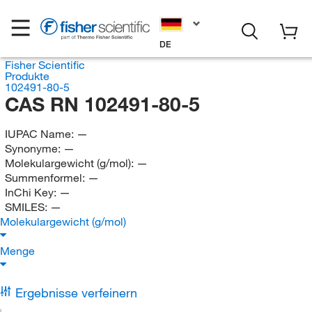
DE
Fisher Scientific
Produkte
102491-80-5
CAS RN 102491-80-5
IUPAC Name:
—
Synonyme:
—
Molekulargewicht (g/mol):
—
Summenformel:
—
InChi Key:
—
SMILES:
—
Molekulargewicht (g/mol)
Menge
Ergebnisse verfeinern