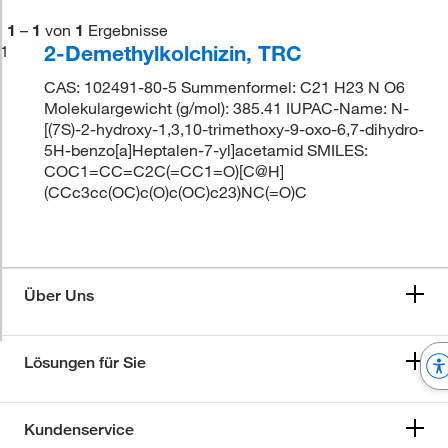
1
–
1
von
1
Ergebnisse
2-Demethylkolchizin, TRC
1
CAS: 102491-80-5 Summenformel: C21 H23 N O6
Molekulargewicht (g/mol): 385.41 IUPAC-Name: N-
[(7S)-2-hydroxy-1,3,10-trimethoxy-9-oxo-6,7-dihydro-
5H-benzo[a]Heptalen-7-yl]acetamid SMILES:
COC1=CC=C2C(=CC1=O)[C@H]
(CCc3cc(OC)c(O)c(OC)c23)NC(=O)C
Über Uns
Lösungen für Sie
Kundenservice