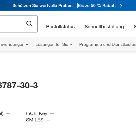
Schützen Sie wertvolle Proben
Bis zu 50 % Rabatt
Bestellstatus
Schnellbestellung
nwendungen
Lösungen für Sie
Programme und Dienstleist
6787-30-3
l):
—
InChi Key:
—
SMILES:
—