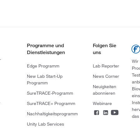
Programme und
Folgen Sie
Dienstleistungen
uns
-
Wir
Edge Programm
Lab Reporter
Pro
Tes
New Lab Start-Up
News Corner
anb
Programm
Neuigkeiten
Bio
SureTRACE-Programm
abonnieren
ein
Ins
r
SureTRACE+ Programm
Webinare
her
Nachhaltigkeitsprogramm
das 
Unity Lab Services