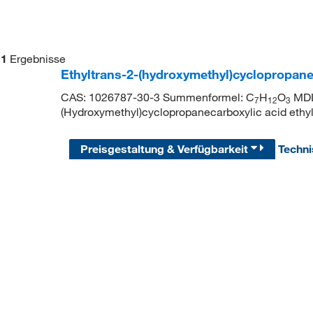
1
Ergebnisse
Ethyltrans-2-(hydroxymethyl)cyclopropane
CAS: 1026787-30-3 Summenformel: C
H
O
MDL
7
12
3
(Hydroxymethyl)cyclopropanecarboxylic acid ethyl
Preisgestaltung & Verfügbarkeit
Techn