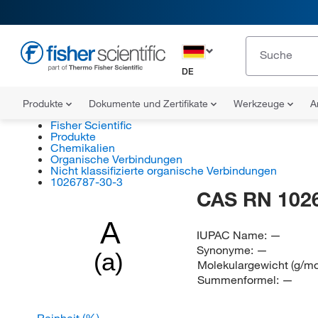
DE
Produkte
Dokumente und Zertifikate
Werkzeuge
A
Fisher Scientific
Produkte
Chemikalien
Organische Verbindungen
Nicht klassifizierte organische Verbindungen
1026787-30-3
CAS RN 102
A
IUPAC Name:
—
Synonyme:
—
(a)
Molekulargewicht (g/mo
Summenformel:
—