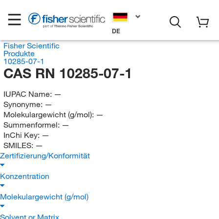
DE
Fisher Scientific
Produkte
10285-07-1
CAS RN 10285-07-1
IUPAC Name:
—
Synonyme:
—
Molekulargewicht (g/mol):
—
Summenformel:
—
InChi Key:
—
SMILES:
—
Zertifizierung/Konformität
Konzentration
Molekulargewicht (g/mol)
Solvent or Matrix