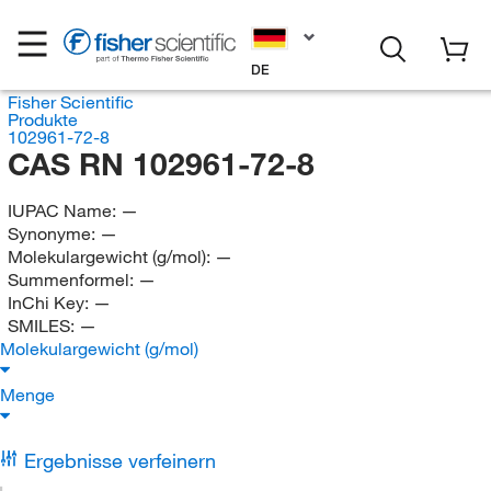
DE
Fisher Scientific
Produkte
102961-72-8
CAS RN 102961-72-8
IUPAC Name:
—
Synonyme:
—
Molekulargewicht (g/mol):
—
Summenformel:
—
InChi Key:
—
SMILES:
—
Molekulargewicht (g/mol)
Menge
Ergebnisse verfeinern