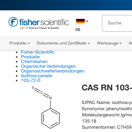
DE
Produkte
Dokumente und Zertifikate
Werkzeuge
A
Fisher Scientific
Produkte
Chemikalien
Organische Verbindungen
Organoschwefelverbindungen
Isothiocyanate
103-72-0
CAS RN 103-
S
C
N
IUPAC Name:
isothioc
Synonyme:
phenylisoth
Molekulargewicht (g/mol
135.18
Summenformel:
C7H5