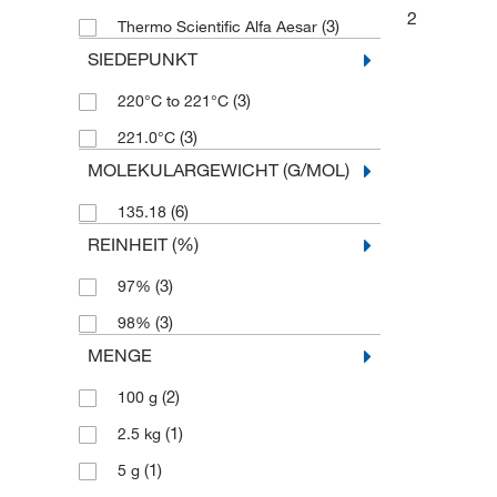
2
(3)
Thermo Scientific Alfa Aesar
SIEDEPUNKT
(3)
220°C to 221°C
(3)
221.0°C
MOLEKULARGEWICHT (G/MOL)
(6)
135.18
REINHEIT (%)
(3)
97%
(3)
98%
MENGE
(2)
100 g
(1)
2.5 kg
(1)
5 g