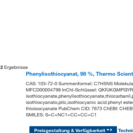
2
Ergebnisse
Phenylisothiocyanat, 98 %, Thermo Scient
CAS: 103-72-0 Summenformel: C7H5NS Molekular
MFCD00004798 InChI-Schlüssel: QKFJKGMPGY
isothiocyanate,phenylisothiocyanate,thiocarbanil,
isothiocyanato,pitc,isothiocyanic acid phenyl est
thioisocyanate PubChem CID: 7673 ChEBI: CHEB
SMILES: S=C=NC1=CC=CC=C1
Preisgestaltung & Verfügbarkeit
Techn