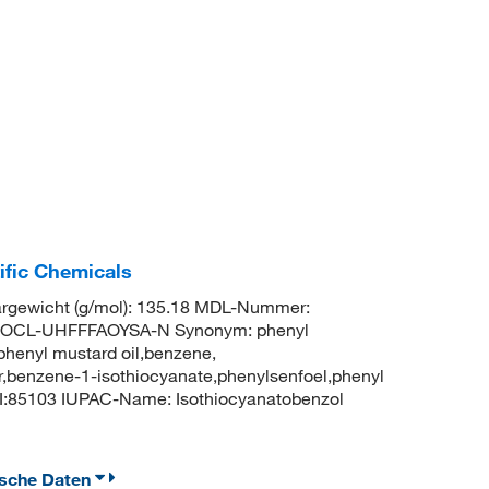
ific Chemicals
gewicht (g/mol): 135.18 MDL-Nummer:
ROCL-UHFFFAOYSA-N Synonym: phenyl
phenyl mustard oil,benzene,
er,benzene-1-isothiocyanate,phenylsenfoel,phenyl
I:85103 IUPAC-Name: Isothiocyanatobenzol
ische Daten