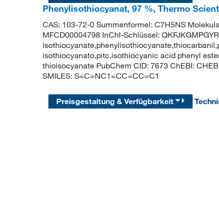
Phenylisothiocyanat, 97 %, Thermo Scient
CAS: 103-72-0 Summenformel: C7H5NS Molekular
MFCD00004798 InChI-Schlüssel: QKFJKGMPGY
isothiocyanate,phenylisothiocyanate,thiocarbanil,
isothiocyanato,pitc,isothiocyanic acid phenyl est
thioisocyanate PubChem CID: 7673 ChEBI: CHEB
SMILES: S=C=NC1=CC=CC=C1
Preisgestaltung & Verfügbarkeit
Techn