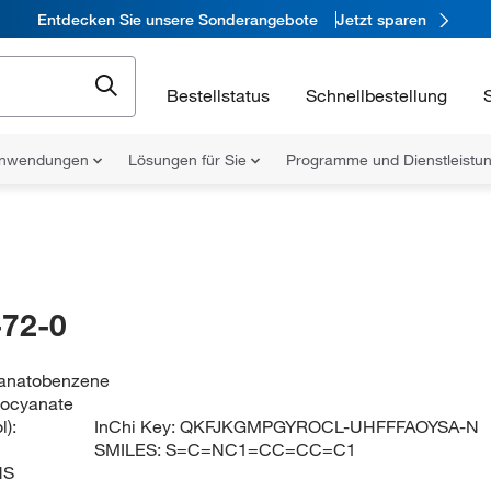
Entdecken Sie unsere Sonderangebote
Jetzt sparen
Bestellstatus
Schnellbestellung
nwendungen
Lösungen für Sie
Programme und Dienstleist
72-0
yanatobenzene
iocyanate
):
InChi Key:
QKFJKGMPGYROCL-UHFFFAOYSA-N
SMILES:
S=C=NC1=CC=CC=C1
NS