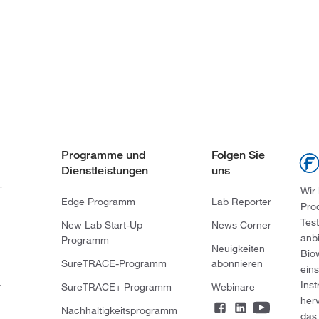
Programme und
Folgen Sie
Dienstleistungen
uns
-
Wir
Edge Programm
Lab Reporter
Pro
Tes
New Lab Start-Up
News Corner
anb
Programm
Neuigkeiten
Bio
SureTRACE-Programm
abonnieren
ein
Ins
r
SureTRACE+ Programm
Webinare
her
Nachhaltigkeitsprogramm
das 