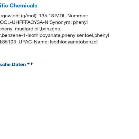
ific Chemicals
gewicht (g/mol): 135.18 MDL-Nummer:
ROCL-UHFFFAOYSA-N Synonym: phenyl
phenyl mustard oil,benzene,
er,benzene-1-isothiocyanate,phenylsenfoel,phenyl
I:85103 IUPAC-Name: Isothiocyanatobenzol
ische Daten