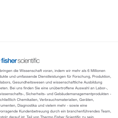
 bringen die Wissenschaft voran, indem wir mehr als 6 Millionen
dukte und umfassende Dienstleistungen für Forschung, Produktion,
tlabors, Gesundheitswesen und wissenschaftliche Ausbildung
ieten. Bei uns finden Sie eine unübertroffene Auswahl an Labor-,
wissenschafts-, Sicherheits- und Gebäudemanagementprodukten -
schließlich Chemikalien, Verbrauchsmaterialien, Geräten,
trumenten, Diagnostika und vielem mehr - sowie eine
vorragende Kundenbetreuung durch ein branchenführendes Team,
stolz darauf ist, Teil von Thermo Fisher Scientific zu sein.