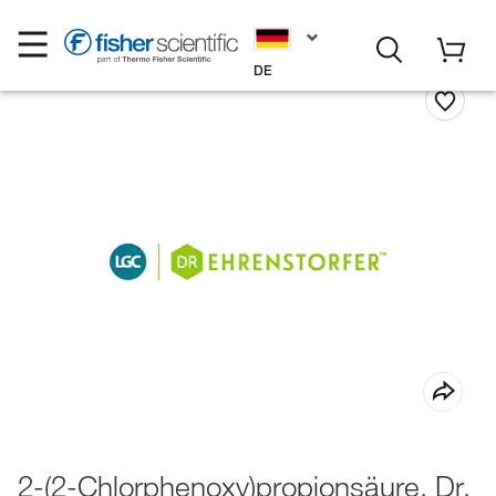
DE
2-(2-Chlorphenoxy)propionsäure, Dr.