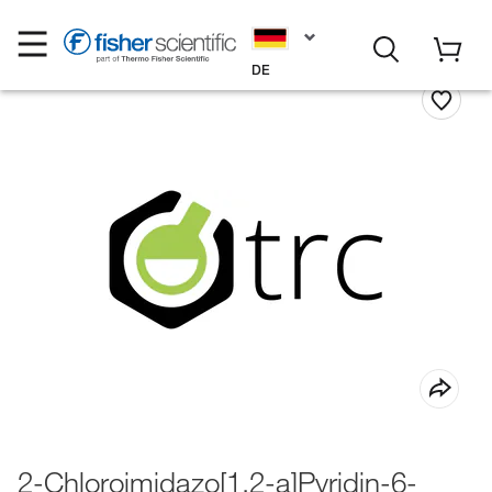
DE
2-Chloroimidazo[1,2-a]Pyridin-6-