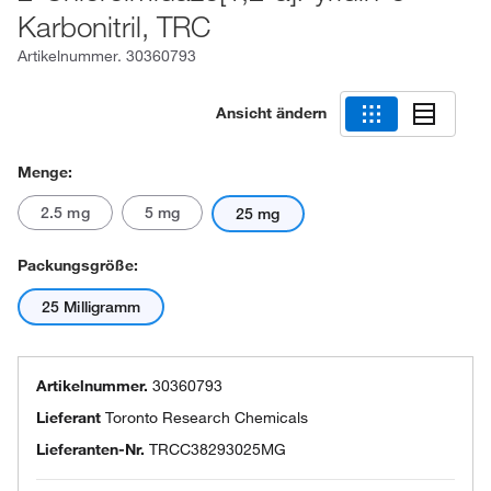
Karbonitril, TRC
Artikelnummer.
30360793
Ansicht ändern
Menge:
2.5 mg
5 mg
25 mg
Packungsgröße:
25 Milligramm
Artikelnummer.
30360793
Lieferant
Toronto Research Chemicals
Lieferanten-Nr.
TRCC38293025MG