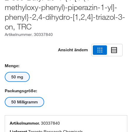
methyloxy-phenyl)-piperazin-1-yl]-
phenyl}-2,4-dihydro-[1,2,4]-triazol-3-
on, TRC
Artikelnummer.
30337840
Ansicht ändern
Menge:
50 mg
Packungsgröße:
50 Milligramm
Artikelnummer.
30337840
Lieferant
Toronto Research Chemicals