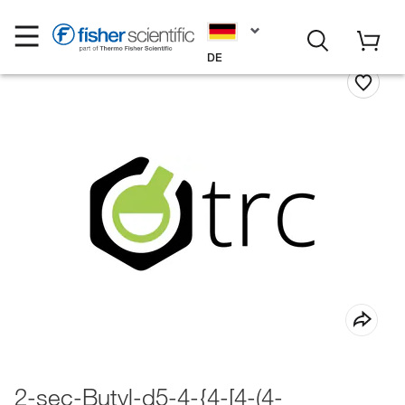
DE
2-sec-Butyl-d5-4-{4-[4-(4-