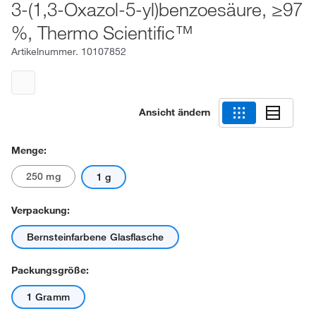
3-(1,3-Oxazol-5-yl)benzoesäure, ≥97
%, Thermo Scientific™
Artikelnummer.
10107852
Ansicht ändern
Menge:
250 mg
1 g
Verpackung:
Bernsteinfarbene Glasflasche
Packungsgröße:
1 Gramm