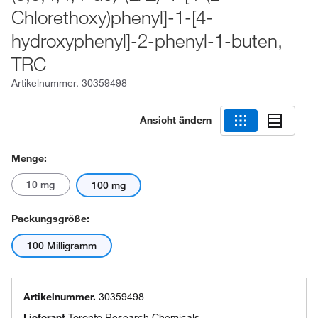
Chlorethoxy)phenyl]-1-[4-
hydroxyphenyl]-2-phenyl-1-buten,
TRC
Artikelnummer.
30359498
Ansicht ändern
Menge:
10 mg
100 mg
Packungsgröße:
100 Milligramm
Artikelnummer.
30359498
Lieferant
Toronto Research Chemicals