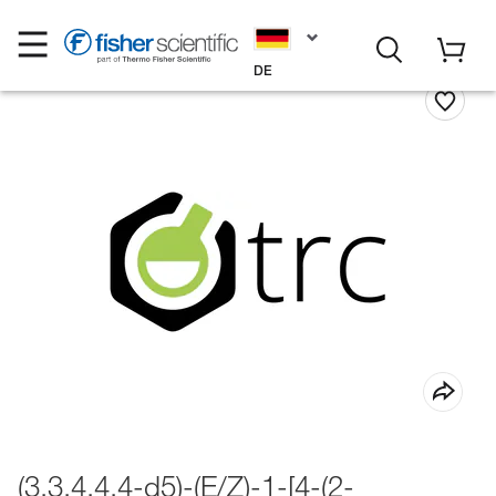
DE
(3,3,4,4,4-d5)-(E/Z)-1-[4-(2-