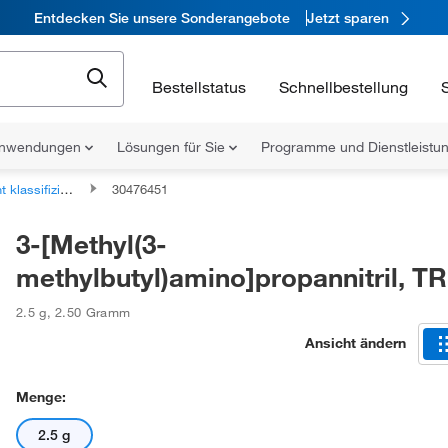
Entdecken Sie unsere Sonderangebote
Jetzt sparen
Bestellstatus
Schnellbestellung
nwendungen
Lösungen für Sie
Programme und Dienstleist
fizierte organische Verbindungen
30476451
3-[Methyl(3-
methylbutyl)amino]propannitril, T
2.5 g
,
2.50 Gramm
Ansicht ändern
Menge:
2.5 g