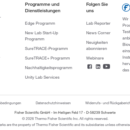
Programme und
Folgen Sie
Dienstleistungen
uns
-
Wir
Edge Programm
Lab Reporter
Pro
Tes
New Lab Start-Up
News Corner
anb
Programm
Neuigkeiten
Bio
SureTRACE-Programm
abonnieren
ein
Ins
r
SureTRACE+ Programm
Webinare
her
Nachhaltigkeitsprogramm
das 
Unity Lab Services
tsbedingungen
Datenschutzhinweisen
Widerrufs- und Rückgaberich
Fisher Scientific GmbH - Im Heiligen Feld 17 - D-58239 Schwerte
© 2026 Thermo Fisher Scientific Inc. All rights reserved.
arks are the property of Thermo Fisher Scientific and its subsidiaries unless otherwise