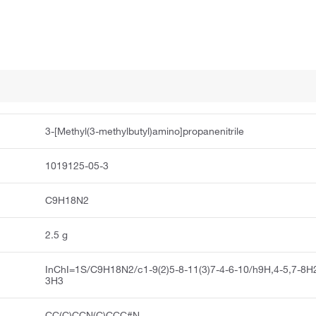
3-[Methyl(3-methylbutyl)amino]propanenitrile
1019125-05-3
C9H18N2
2.5 g
InChI=1S/C9H18N2/c1-9(2)5-8-11(3)7-4-6-10/h9H,4-5,7-8H
3H3
CC(C)CCN(C)CCC#N