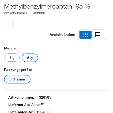
Methylbenzylmercaptan, 95 %
Artikelnummer.
11328585
Ansicht ändern
Menge:
1 g
5 g
Packungsgröße:
5 Gramm
Artikelnummer.
11328585
Lieferant
Alfa Aesar™
Lieferanten-Nr.
L12043.06