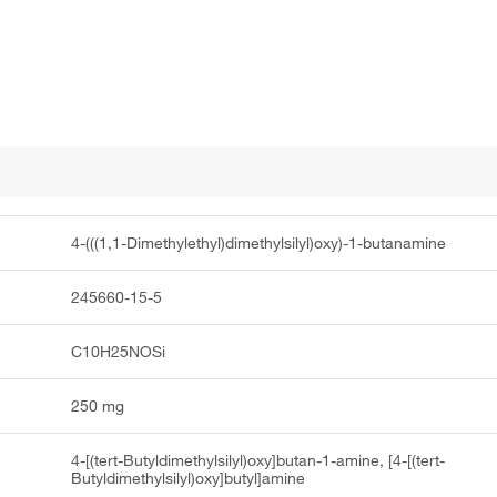
4-(((1,1-Dimethylethyl)dimethylsilyl)oxy)-1-butanamine
245660-15-5
C10H25NOSi
250 mg
4-[(tert-Butyldimethylsilyl)oxy]butan-1-amine, [4-[(tert-
Butyldimethylsilyl)oxy]butyl]amine