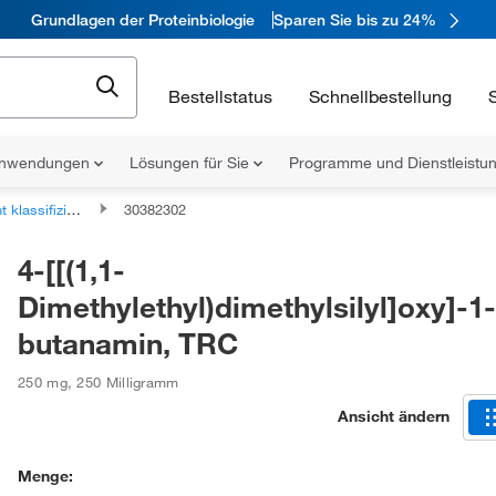
Grundlagen der Proteinbiologie
Sparen Sie bis zu 24%
Bestellstatus
Schnellbestellung
nwendungen
Lösungen für Sie
Programme und Dienstleist
fizierte organische Verbindungen
30382302
4-[[(1,1-
Dimethylethyl)dimethylsilyl]oxy]-1-
butanamin, TRC
250 mg
,
250 Milligramm
Ansicht ändern
Menge: