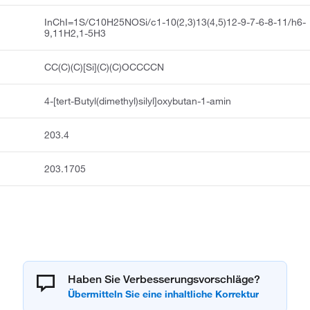
InChI=1S/C10H25NOSi/c1-10(2,3)13(4,5)12-9-7-6-8-11/h6-
9,11H2,1-5H3
CC(C)(C)[Si](C)(C)OCCCCN
4-[tert-Butyl(dimethyl)silyl]oxybutan-1-amin
203.4
203.1705
Haben Sie Verbesserungsvorschläge?