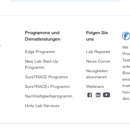
Programme und
Folgen Sie
Dienstleistungen
uns
-
Wir
Edge Programm
Lab Reporter
Pro
Tes
New Lab Start-Up
News Corner
anb
Programm
Neuigkeiten
Bio
SureTRACE-Programm
abonnieren
ein
Ins
r
SureTRACE+ Programm
Webinare
her
Nachhaltigkeitsprogramm
das 
Unity Lab Services