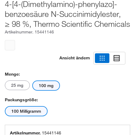
4-[4-(Dimethylamino)-phenylazo]-
benzoesäure N-Succinimidylester,
≥ 98 %, Thermo Scientific Chemicals
Artikelnummer.
15441146
Ansicht ändern
Menge:
25 mg
100 mg
Packungsgröße:
100 Milligramm
Artikelnummer.
15441146