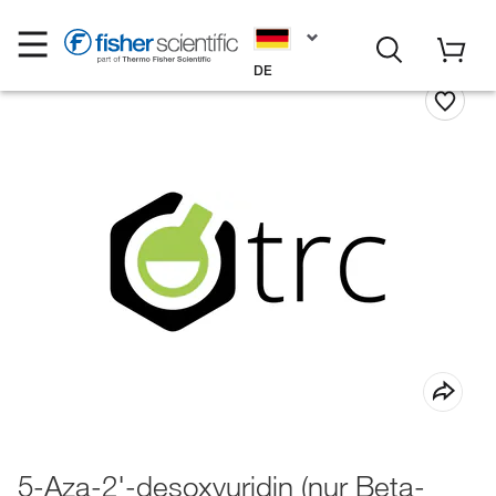
DE
5-Aza-2'-desoxyuridin (nur Beta-