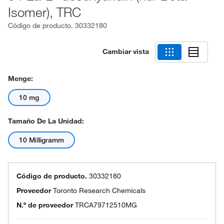
Isomer), TRC
Código de producto.
30332180
Cambiar vista
Menge:
10 mg
Tamaño De La Unidad:
10 Milligramm
Código de producto.
30332180
Proveedor
Toronto Research Chemicals
N.º de proveedor
TRCA79712510MG