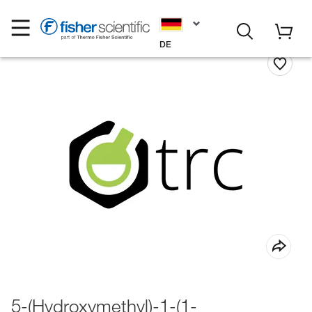
DE
5-(Hydroxymethyl)-1-(1-