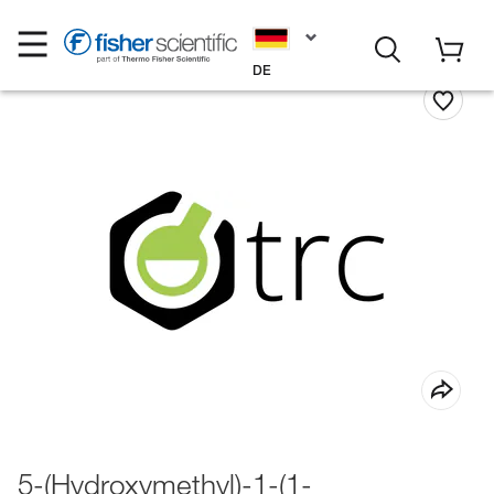
DE
5-(Hydroxymethyl)-1-(1-