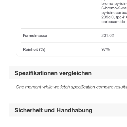
bromo-pyridin
6-bromo-2-car
pyridinecarb
209gi0, tpc-i
carboxamide
Formelmasse
201.02
Reinheit (%)
97%
Spezifikationen vergleichen
One moment while we fetch specification compare results
Sicherheit und Handhabung