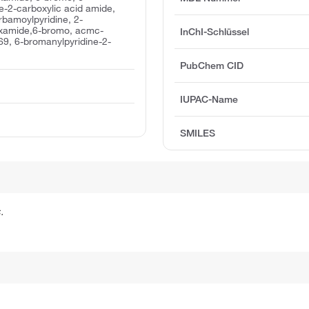
e-2-carboxylic acid amide,
bamoylpyridine, 2-
oxamide,6-bromo, acmc-
InChI-Schlüssel
169, 6-bromanylpyridine-2-
PubChem CID
IUPAC-Name
SMILES
.