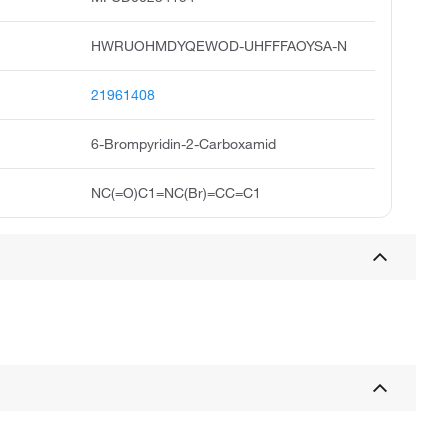
HWRUOHMDYQEWOD-UHFFFAOYSA-N
21961408
6-Brompyridin-2-Carboxamid
NC(=O)C1=NC(Br)=CC=C1