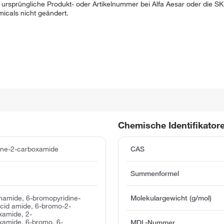
 ursprüngliche Produkt- oder Artikelnummer bei Alfa Aesar oder die 
cals nicht geändert.
Chemische Identifikator
ine-2-carboxamide
CAS
Summenformel
namide, 6-bromopyridine-
Molekulargewicht (g/mol)
acid amide, 6-bromo-2-
xamide, 2-
xamide, 6-bromo, 6-
MDL-Nummer