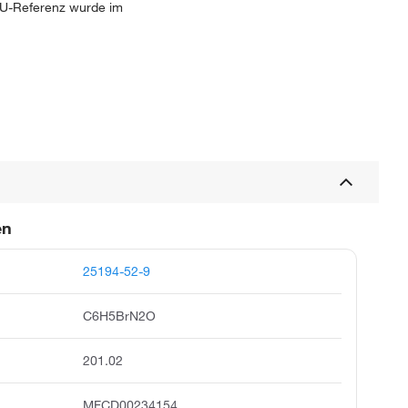
SKU-Referenz wurde im
en
25194-52-9
C6H5BrN2O
201.02
MFCD00234154