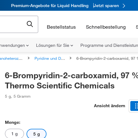
Premium-Angebote für Liquid Handling
Jetzt sparen
Bestellstatus
Schnellbestellung
nwendungen
Lösungen für Sie
Programme und Dienstleist
erozyklische Verbindungen
Pyridine und Derivate
6-Brompyridin-2-carboxamid, 97 %, Thermo Scientific C
6-Brompyridin-2-carboxamid, 97 %
Thermo Scientific Chemicals
5 g
,
5 Gramm
Ansicht ändern
Menge:
1 g
5 g