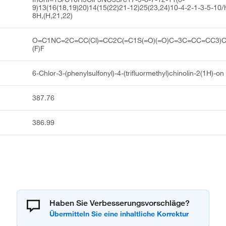
9)13(16(18,19)20)14(15(22)21-12)25(23,24)10-4-2-1-3-5-10/
8H,(H,21,22)
O=C1NC=2C=CC(Cl)=CC2C(=C1S(=O)(=O)C=3C=CC=CC3)C
(F)F
6-Chlor-3-(phenylsulfonyl)-4-(trifluormethyl)chinolin-2(1H)-on
387.76
386.99
Haben Sie Verbesserungsvorschläge?