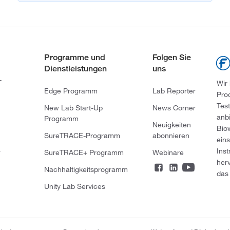
Programme und
Folgen Sie
Dienstleistungen
uns
-
Wir
Edge Programm
Lab Reporter
Pro
Tes
New Lab Start-Up
News Corner
anb
Programm
Neuigkeiten
Bio
SureTRACE-Programm
abonnieren
ein
Ins
r
SureTRACE+ Programm
Webinare
her
Nachhaltigkeitsprogramm
das 
Unity Lab Services