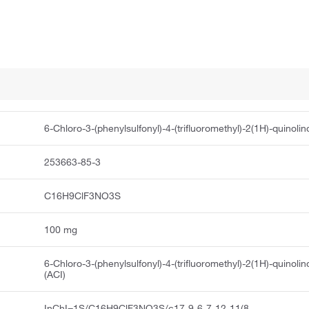
6-Chloro-3-(phenylsulfonyl)-4-(trifluoromethyl)-2(1H)-quinoli
253663-85-3
C16H9ClF3NO3S
100 mg
6-Chloro-3-(phenylsulfonyl)-4-(trifluoromethyl)-2(1H)-quinoli
(ACI)
InChI=1S/C16H9ClF3NO3S/c17-9-6-7-12-11(8-