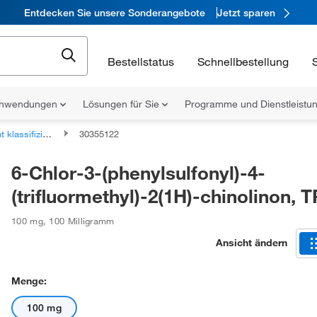
Entdecken Sie unsere Sonderangebote
Jetzt sparen
Bestellstatus
Schnellbestellung
nwendungen
Lösungen für Sie
Programme und Dienstleist
fizierte organische Verbindungen
30355122
6-Chlor-3-(phenylsulfonyl)-4-
(trifluormethyl)-2(1H)-chinolinon, 
100 mg
,
100 Milligramm
Ansicht ändern
Menge:
100 mg