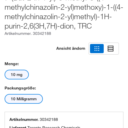
methylchinazolin-2-yl)methoxy)-1-((4-
methylchinazolin-2-yl)methyl)-1H-
purin-2,6(3H,7H)-dion, TRC
Artikelnummer.
30342188
Ansicht ändern
Menge:
10 mg
Packungsgröße:
10 Milligramm
Artikelnummer.
30342188
Lieferant
Toronto Research Chemicals