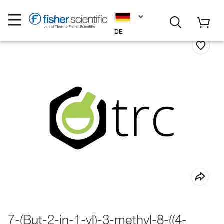
DE
7-(But-2-in-1-yl)-3-methyl-8-((4-