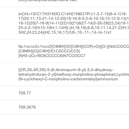
InChI=1S/C17H31N3O.C14H21N6O7P/c1-3-7-15(8-4-1)18-
17(20-11-13-21-14-12-20)19-16-9-5-2-6-10-16;15-12-9-13(1
16-12)20(7-18-9)14-11(22)10(21)8(27-14)5-26-28(23,24)19-1
25-4-2-19/h15-16H,1-14H2,(H,18,19);6-8,10-11,14,21-22H,1
5H2,(H,23,24)(H2,15,16,17)/t;8-,10-,11-,14-/m.1/s1
Nc1ncnc2c1ncn2[C@@H]3O[C@H](COP(=O)([O-])N4CCOCC
[C@@H](O)[C@H]3O.C5CCC(CC5)
[NH2+]C(=NC6CCCCC6)N7CCOCC7
[(2R,3S,4R,5R)-5-(6-Aminopurin-9-yl)-3,4-dihydroxy-
tetrahydrofuran-2-yl]methoxy-morpholino-phosphinat;cycloh
(N-cyclohexyl-C-morpholino-carbonimidoyl)ammonium
709.77
709.3676