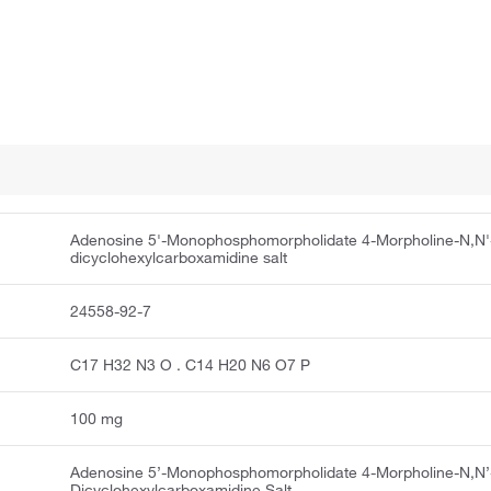
Adenosine 5'-Monophosphomorpholidate 4-Morpholine-N,N'
dicyclohexylcarboxamidine salt
24558-92-7
C17 H32 N3 O . C14 H20 N6 O7 P
100 mg
Adenosine 5’-Monophosphomorpholidate 4-Morpholine-N,N’
Dicyclohexylcarboxamidine Salt