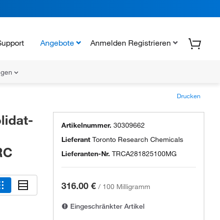
Support
Angebote
Anmelden Registrieren
ungen
Drucken
idat-
Artikelnummer.
30309662
Lieferant
Toronto Research Chemicals
RC
Lieferanten-Nr.
TRCA281825100MG
316.00 €
/
100 Milligramm
Eingeschränkter Artikel