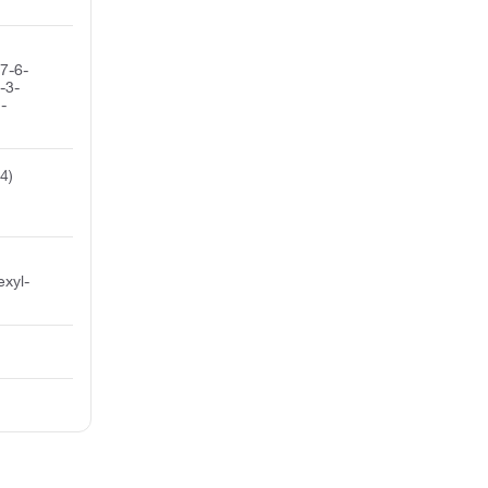
7-6-
-3-
-
4)
exyl-