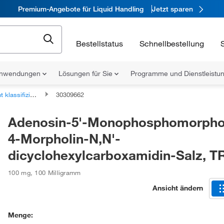
Premium-Angebote für Liquid Handling
Jetzt sparen
Bestellstatus
Schnellbestellung
nwendungen
Lösungen für Sie
Programme und Dienstleist
fizierte organische Verbindungen
30309662
Adenosin-5'-Monophosphomorphol
4-Morpholin-N,N'-
dicyclohexylcarboxamidin-Salz, T
100 mg
,
100 Milligramm
Ansicht ändern
Menge: