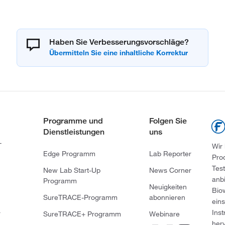
Haben Sie Verbesserungsvorschläge?
Programme und
Folgen Sie
Dienstleistungen
uns
-
Wir
Edge Programm
Lab Reporter
Pro
Tes
New Lab Start-Up
News Corner
anb
Programm
Neuigkeiten
Bio
SureTRACE-Programm
abonnieren
ein
Ins
r
SureTRACE+ Programm
Webinare
her