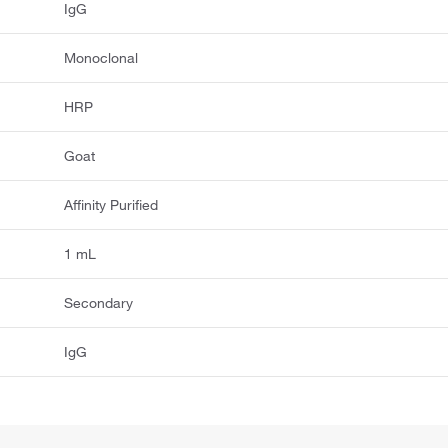
IgG
Monoclonal
HRP
Goat
Affinity Purified
1 mL
Secondary
IgG