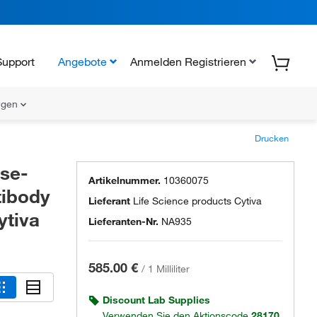
Support
Angebote
Anmelden Registrieren
ungen
Drucken
ase-
Artikelnummer.
10360075
tibody
Lieferant
Life Science products Cytiva
ytiva
Lieferanten-Nr.
NA935
585.00 €
/
1 Milliliter
Discount Lab Supplies
Verwenden Sie den Aktionscode
28170