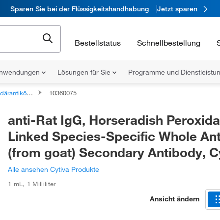
Sparen Sie bei der Flüssigkeitshandhabung
Jetzt sparen
Bestellstatus
Schnellbestellung
nwendungen
Lösungen für Sie
Programme und Dienstleist
tikörper: Ziege
10360075
anti-Rat IgG, Horseradish Peroxid
Linked Species-Specific Whole An
(from goat) Secondary Antibody, C
Alle ansehen Cytiva Produkte
1 mL
,
1 Milliliter
Ansicht ändern