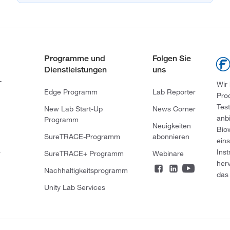
Programme und
Folgen Sie
Dienstleistungen
uns
-
Wir
Edge Programm
Lab Reporter
Pro
Tes
New Lab Start-Up
News Corner
anb
Programm
Neuigkeiten
Bio
SureTRACE-Programm
abonnieren
ein
Ins
r
SureTRACE+ Programm
Webinare
her
Nachhaltigkeitsprogramm
das 
Unity Lab Services