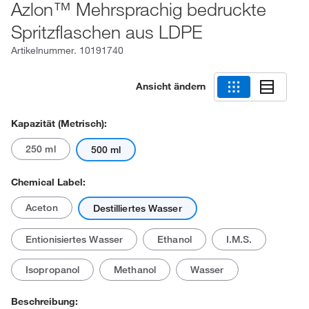
Azlon™ Mehrsprachig bedruckte
Spritzflaschen aus LDPE
Artikelnummer.
10191740
Ansicht ändern
Kapazität (metrisch):
250 ml
500 ml
Chemical Label:
Aceton
Destilliertes Wasser
Entionisiertes Wasser
Ethanol
I.M.S.
Isopropanol
Methanol
Wasser
Beschreibung: