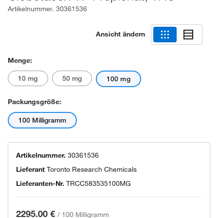
Artikelnummer.
30361536
Ansicht ändern
Menge:
10 mg
50 mg
100 mg
Packungsgröße:
100 Milligramm
Artikelnummer.
30361536
Lieferant
Toronto Research Chemicals
Lieferanten-Nr.
TRCC583535100MG
2295.00 €
/
100 Milligramm